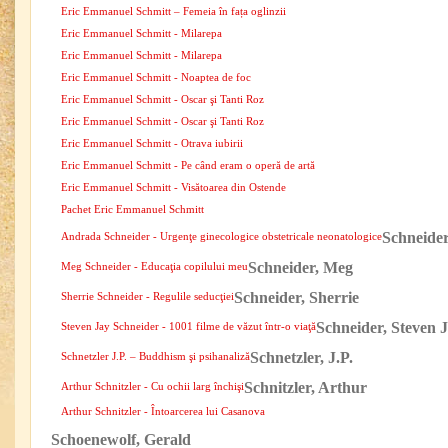
Eric Emmanuel Schmitt – Femeia în fața oglinzii
Eric Emmanuel Schmitt - Milarepa
Eric Emmanuel Schmitt - Milarepa
Eric Emmanuel Schmitt - Noaptea de foc
Eric Emmanuel Schmitt - Oscar şi Tanti Roz
Eric Emmanuel Schmitt - Oscar şi Tanti Roz
Eric Emmanuel Schmitt - Otrava iubirii
Eric Emmanuel Schmitt - Pe când eram o operă de artă
Eric Emmanuel Schmitt - Visătoarea din Ostende
Pachet Eric Emmanuel Schmitt
Schneide
Andrada Schneider - Urgenţe ginecologice obstetricale neonatologice
Schneider, Meg
Meg Schneider - Educaţia copilului meu
Schneider, Sherrie
Sherrie Schneider - Regulile seducţiei
Schneider, Steven 
Steven Jay Schneider - 1001 filme de văzut într-o viaţă
Schnetzler, J.P.
Schnetzler J.P. – Buddhism şi psihanaliză
Schnitzler, Arthur
Arthur Schnitzler - Cu ochii larg închişi
Arthur Schnitzler - Întoarcerea lui Casanova
Schoenewolf, Gerald