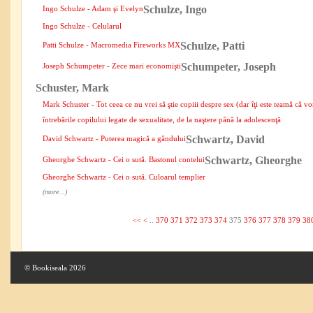
Schulze, Ingo
Ingo Schulze - Adam şi Evelyn
Ingo Schulze - Celularul
Schulze, Patti
Patti Schulze - Macromedia Fireworks MX
Schumpeter, Joseph
Joseph Schumpeter - Zece mari economişti
Schuster, Mark
Mark Schuster - Tot ceea ce nu vrei să ştie copiii despre sex (dar îţi este teamă că vo
întrebările copilului legate de sexualitate, de la naştere până la adolescenţă
Schwartz, David
David Schwartz - Puterea magică a gândului
Schwartz, Gheorghe
Gheorghe Schwartz - Cei o sută. Bastonul contelui
Gheorghe Schwartz - Cei o sută. Culoarul templier
(more...)
<<
<
..
370
371
372
373
374
375
376
377
378
379
38
© Bookiseala 2026