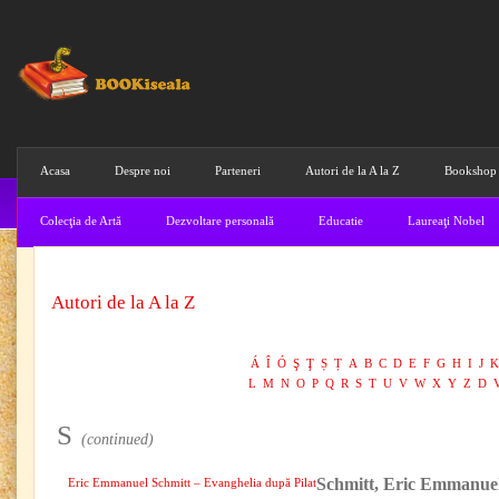
Acasa
Despre noi
Parteneri
Autori de la A la Z
Bookshop
Colecţia de Artă
Dezvoltare personală
Educatie
Laureaţi Nobel
Autori de la A la Z
Á
Î
Ó
Ş
Ţ
Ș
Ț
A
B
C
D
E
F
G
H
I
J
K
L
M
N
O
P
Q
R
S
T
U
V
W
X
Y
Z
D
S
(continued)
Schmitt, Eric Emmanue
Eric Emmanuel Schmitt – Evanghelia după Pilat