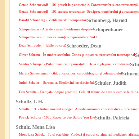
Gerald Schoenewolf - 101 greşeli în psihoterapie. Contratransfer şi contrarezistenţă 
Gerald Schoenewolf - 101 succese terapeutice. Depăşirea transferului şi a rezistenţei
Schonberg, Harold
Harold Schonberg - Vieţile marilor compozitori
Schopenhauer
Schopenhauer - Arta de a avea întotdeauna dreptate
Schopenhauer - Lumea ca voinţă şi reprezentare. Vol 1
Schroeder, Dean
Dean Schroeder – Ideile nu costă
S
Oliver Schrom - În umbra şacalului. Carlos şi iniţiatorii terorismului internaţional
Schr
Sandra Schruijer - Psihodinamica organizaţiilor. De la înţelegere la conducere
Schuen
Martha Schueneman - Ghidul caloriilor, carbohidraţilor şi colesterolului
Schuler, Judith
Judith Schuler – Sarcina ta. Săptămână cu săptămână
Don Schultz - Esenţialul despre promoţii. Cele 10 tehnici de bază şi cum să le folos
Schultz, I. H.
Schultz I. H. - Antrenamentul autogen. Autodetensionare concentrativă - Încercare d
Schultz, Patricia
Patricia Schultz - 1000 Places To See Before You Die
Schulz, Mona Lisa
Mona Lisa Schulz - Totul este bine. Vindecă-ți corpul cu ajutorul medicinei, afirmațiil