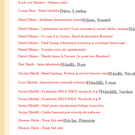
Erich von Däniken - Odiseea zeilor
Düss, Louisa
Louisa Düss - Testul fabulelor
Dăian, Daniel
Daniel Dăian - Jumătatea dumnezeului femeie
Dă
Daniel Dăianu - Capitalismul încotro? Criza economică, mersul ideilor, instituţii
Daniel Dăianu - Ce vom fi in Uniune. Pariul modernizării României
Daniel Dăianu - Când finanţa subminează economia şi corodează democraţia
Daniel Dăianu - Frontiere etice ale capitalismului
Daniel Dăianu - Marele impas în Europa. Ce poate face România?
Dănilă, Dan
Dan Dănilă - Ispita labirintului
Dănilă, Nico
Nicolae Dănilă - Retail banking. Produse şi servicii bancare retail
Dănăilă, Leon
Leon Dănăilă - Ateroscleroza cerebrală ischemică
Dănăilă, Sorina
Sorina Dănăilă - Examenele DELF/ DALF, nivelurile A şi B
Sorina Dănăilă - Examenele DELF/DALF: Nivelurile A şi B
Sorina Dănăilă - Ghid pentru bacalaureatul bilingv francofon
Sorina Dănăilă - Limba franceză prin exerciţii de traducere
Dărău, Dionisie
Dionisie Dărău - Nopţi fără stele
Dionisie Dărău - Nopţi fără stele