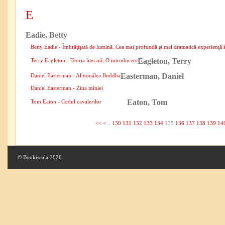
E
Eadie, Betty
Betty Eadie - Îmbrăţişată de lumină. Cea mai profundă şi mai dramatică experienţă î
Eagleton, Terry
Terry Eagleton - Teoria literară. O introducere
Easterman, Daniel
Daniel Easterman - Al nouălea Buddha
Daniel Easterman - Ziua mîniei
Eaton, Tom
Tom Eaton - Codul cavalerilor
<<
<
..
130
131
132
133
134
135
136
137
138
139
14
© Bookiseala 2026