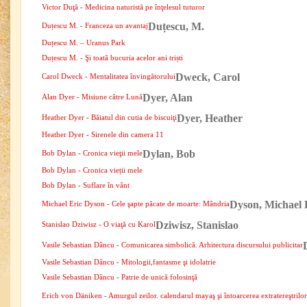
Victor Duţă - Medicina naturistă pe înţelesul tuturor
Duțescu, M.
Duțescu M. - Franceza un avantaj
Duțescu M. – Uranus Park
Duțescu M. - Şi toată bucuria acelor ani triști
Dweck, Carol
Carol Dweck - Mentalitatea învingătorului
Dyer, Alan
Alan Dyer - Misiune către Lună
Dyer, Heather
Heather Dyer - Băiatul din cutia de biscuiţi
Heather Dyer - Sirenele din camera 11
Dylan, Bob
Bob Dylan - Cronica vieţii mele
Bob Dylan - Cronica vieții mele
Bob Dylan - Suflare în vânt
Dyson, Michael 
Michael Eric Dyson - Cele şapte păcate de moarte: Mândria
Dziwisz, Stanislao
Stanislao Dziwisz - O viaţă cu Karol
Vasile Sebastian Dâncu - Comunicarea simbolică. Arhitectura discursului publicitar
Vasile Sebastian Dâncu - Mitologii,fantasme şi idolatrie
Vasile Sebastian Dâncu - Patrie de unică folosinţă
Erich von Däniken - Amurgul zeilor. calendarul mayaş şi întoarcerea extratereştrilor