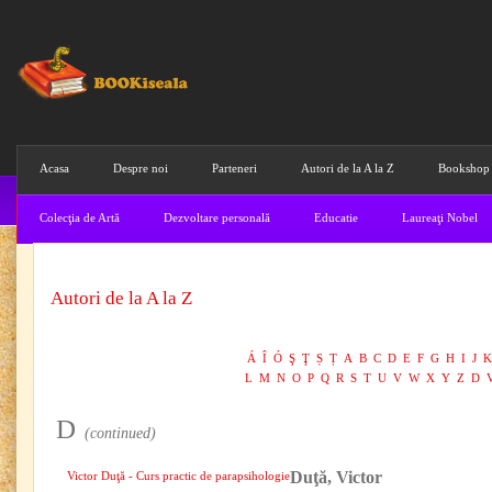
Acasa
Despre noi
Parteneri
Autori de la A la Z
Bookshop
Colecţia de Artă
Dezvoltare personală
Educatie
Laureaţi Nobel
Autori de la A la Z
Á
Î
Ó
Ş
Ţ
Ș
Ț
A
B
C
D
E
F
G
H
I
J
K
L
M
N
O
P
Q
R
S
T
U
V
W
X
Y
Z
D
D
(continued)
Duţă, Victor
Victor Duţă - Curs practic de parapsihologie