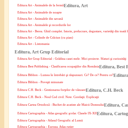
Editura, Art
Editura Art - Animalele de la fermă
Editura Art - Animalele de noapte
Editura Art - Animalele din savană
Editura Art - Animalele şi recordurile lor
Editura Art - Berea. Ghid complet. Istorie, prelucrare, degustare, varietăţi din toată
Editura Art - Colinde de Crăciun (cu pian)
Editura Art - Listomania
Editura, Art Grup Editorial
Editura Art Grup Editorial - Grădina casei mele. Mici proiecte. Sfaturi şi curiozităţi
Editura, Best 
Editura Best Publishing - Clasificarea ocupaţiilor din România
Editura
Editura Biblion - Lumea în întrebări şi răspunsuri. Ce? De ce? Pentru ce?
Editura Biblion - Poveşti minunate
Editura, C.H. Beck
Editura C.H. Beck - Gestionarea forţelor de vânzare
Editura C.H. Beck - Noul Cod civil. Note. Corelaţii. Explicaţii
Editura, Ca
Editura Cartea Ortodoxă - Buchet de acatiste ale Maicii Domnului
Editura, Carto
Editura Cartographia - Atlas geografic şcolar. Clasele IX-XII
Editura Cartographia - Atlasul Geografic al Lumii
Editura Cartographia - Europa. Atlas rutier