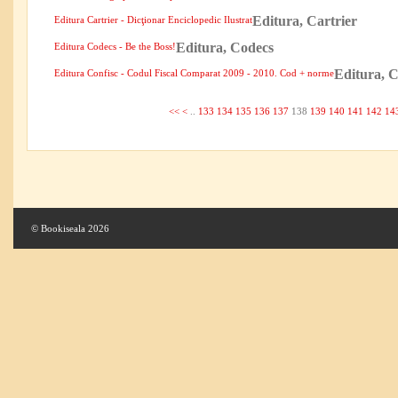
Editura, Cartrier
Editura Cartrier - Dicţionar Enciclopedic Ilustrat
Editura, Codecs
Editura Codecs - Be the Boss!
Editura, C
Editura Confisc - Codul Fiscal Comparat 2009 - 2010. Cod + norme
<<
<
..
133
134
135
136
137
138
139
140
141
142
14
© Bookiseala 2026