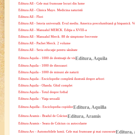
Editura All - Cele mai frumoase locuri din lume
Editura All - Clinica Mayo. Medicina naturistă
Editura All - Flori
Editura All - Istoria universală. Evul mediu. America precolumbiană şi hispanică. V
Editura All - Manualul MERCK. Ediţia a XVIII-a
Editura All - Manualul Merck. 88 de simptome frecvente
Editura All - Pachet Merck. 2 volume
Editura All - Seria educaţie pentru sănătate
Editura, Aquila
Editura Aquila - 1000 de destinaţii de vis
Editura Aquila - 1000 de dinozauri
Editura Aquila - 1000 de minuni ale naturii
Editura Aquila - Enciclopedie completă ilustrată despre arbori
Editura Aquila - Olanda. Ghid complet
Editura Aquila - Totul despre fotbal
Editura Aquila - Viaţa sexuală
Editura, Aquilla
Editura Aquilla - Enciclopedia copiiilor
Editura, Aramis
Editura Aramis - Bradul de Crăciun
Editura Aramis - Seara de Crăciun cu autocolante
Editura,
Editura Arc - Automobilele lumii. Cele mai frumoase şi mai cunoscute