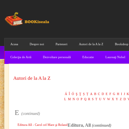
Acasa
Despre noi
Parteneri
Autori de la A la Z
Bookshop
Colecţia de Artă
Dezvoltare personală
Educatie
Laureaţi Nobel
Autori de la A la Z
Á
Î
Ó
Ş
Ţ
Ș
Ț
A
B
C
D
E
F
G
H
I
J
K
L
M
N
O
P
Q
R
S
T
U
V
W
X
Y
Z
D
E
(continued)
Editura, All
Editura All - Carol cel Mare şi Roland
(continued)