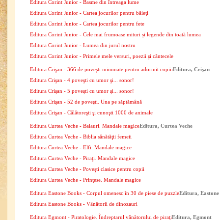
Editura Corint Junior - Basme din întreaga lume
Editura Corint Junior - Cartea jocurilor pentru băieţi
Editura Corint Junior - Cartea jocurilor pentru fete
Editura Corint Junior - Cele mai frumoase mituri și legende din toată lumea
Editura Corint Junior - Lumea din jurul nostru
Editura Corint Junior - Primele mele versuri, poezii şi cântecele
Editura Crişan - 366 de poveşti minunate pentru adormit copiii
Editura, Crişan
Editura Crişan - 4 poveşti cu umor şi... sonor!
Editura Crişan - 5 poveşti cu umor şi... sonor!
Editura Crişan - 52 de poveşti. Una pe săptămână
Editura Crişan - Călătoreşti şi cunoşti 1000 de animale
Editura Curtea Veche - Balauri. Mandale magice
Editura, Curtea Veche
Editura Curtea Veche - Biblia sănătăţii femeii
Editura Curtea Veche - Elfi. Mandale magice
Editura Curtea Veche - Piraţi. Mandale magice
Editura Curtea Veche - Poveşti clasice pentru copii
Editura Curtea Veche - Prinţese. Mandale magice
Editura Eastone Books - Corpul omenesc în 30 de piese de puzzle
Editura, Eastone
Editura Eastone Books - Vânătorii de dinozauri
Editura Egmont - Piratologie. Îndreptarul vânătorului de piraţi
Editura, Egmont