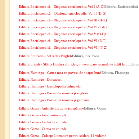
Editura Enciclopedică - Dicţionar enciclopedic. Vol I (A-C)
Editura, Enciclopedică
Editura Enciclopedică – Dicţionar enciclopedic. Vol II (D-G)
Editura Enciclopedică - Dicţionar enciclopedic. Vol III (H-K)
Editura Enciclopedică - Dicţionar enciclopedic. Vol IV (L-N)
Editura Enciclopedică - Dicţionar enciclopedic. Vol V (O-Q)
Editura Enciclopedică - Dicţionar enciclopedic. Vol VI (R-T)
Editura Enciclopedică - Dicţionar enciclopedic. Vol VII (T-Z)
Editura Erc Press - Set reflex English
Editura, Erc Press
Editura Eremit - Sfânta Dimitra din Kiev, o nevoitoare ascunsă de ochii lumii
Editur
Editura Flamingo - Cartea mea cu poveşti de noapte bună
Editura, Flamingo
Editura Flamingo - Dinozaurii
Editura Flamingo - Enciclopedia animalelor
Editura Flamingo - Poveşti în română şi engleză
Editura Flamingo - Poveşti în română şi germană
Editura Gama - Animale din zone îndepărtate
Editura, Gama
Editura Gama - Arta pentru copii
Editura Gama - Cartea cu colinde
Editura Gama - Cartea cu colinde
Editura Gama - Colecţia Literatură pentru şcolari. 11 volume