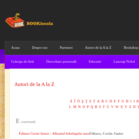
Acasa
Despre noi
Parteneri
Autori de la A la Z
Bookshop
Colecţia de Artă
Dezvoltare personală
Educatie
Laureaţi Nobel
Autori de la A la Z
Á
Î
Ó
Ş
Ţ
Ș
Ț
A
B
C
D
E
F
G
H
I
J
K
L
M
N
O
P
Q
R
S
T
U
V
W
X
Y
Z
D
E
(continued)
Editura Corint Junior - Albumul bebeluşului meu
Editura, Corint Junior