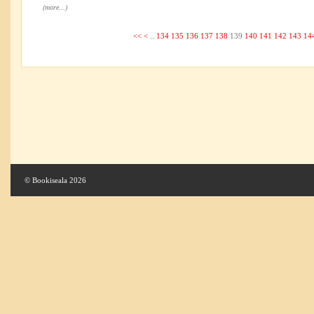
(more...)
<<
<
..
134
135
136
137
138
139
140
141
142
143
14
© Bookiseala 2026