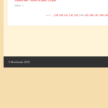
Editura Rao - Jocuri cu lipici. La ţară
(more...)
<<
<
..
139
140
141
142
143
144
145
146
147
148
14
© Bookiseala 2026