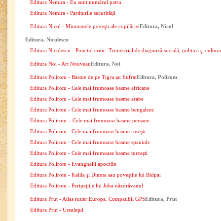
Editura Nemira - Eu sunt numărul patru
Editura Nemira - Partiturile securităţii
Editura Nicol - Minunatele poveşti ale copilăriei
Editura, Nicol
Editura, Niculescu
Editura Niculescu - Punctul critic. Trimestrial de diagnoză socială, politică şi cultur
Editura Noi - Art Nouveau
Editura, Noi
Editura Polirom - Basme de pe Tigru şu Eufrat
Editura, Polirom
Editura Polirom - Cele mai frumoase basme africane
Editura Polirom - Cele mai frumoase basme arabe
Editura Polirom - Cele mai frumoase basme bengaleze
Editura Polirom – Cele mai frumoase basme persane
Editura Polirom - Cele mai frumoase basme ruseşti
Editura Polirom - Cele mai frumoase basme spaniole
Editura Polirom - Cele mai frumoase basme turceşti
Editura Polirom - Evanghelii apocrife
Editura Polirom - Kalila şi Dimna sau poveştile lui Bidpai
Editura Polirom - Peripeţiile lui Juha năzdrăvanul
Editura Prut - Atlas rutier Europa. Compatibil GPS
Editura, Prut
Editura Prut - Ursuleţul