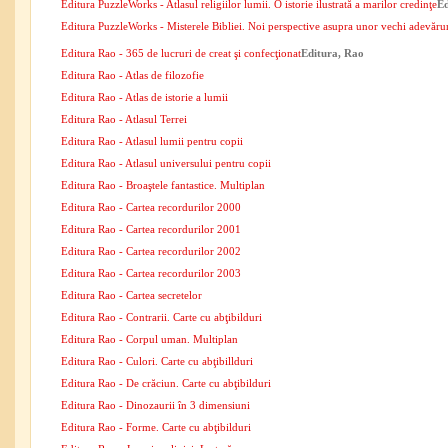
Editura PuzzleWorks - Atlasul religiilor lumii. O istorie ilustrată a marilor credinţe
Ed
Editura PuzzleWorks - Misterele Bibliei. Noi perspective asupra unor vechi adevăru
Editura Rao - 365 de lucruri de creat şi confecţionat
Editura, Rao
Editura Rao - Atlas de filozofie
Editura Rao - Atlas de istorie a lumii
Editura Rao - Atlasul Terrei
Editura Rao - Atlasul lumii pentru copii
Editura Rao - Atlasul universului pentru copii
Editura Rao - Broaştele fantastice. Multiplan
Editura Rao - Cartea recordurilor 2000
Editura Rao - Cartea recordurilor 2001
Editura Rao - Cartea recordurilor 2002
Editura Rao - Cartea recordurilor 2003
Editura Rao - Cartea secretelor
Editura Rao - Contrarii. Carte cu abţibilduri
Editura Rao - Corpul uman. Multiplan
Editura Rao - Culori. Carte cu abţibillduri
Editura Rao - De crăciun. Carte cu abţibilduri
Editura Rao - Dinozaurii în 3 dimensiuni
Editura Rao - Forme. Carte cu abţibilduri