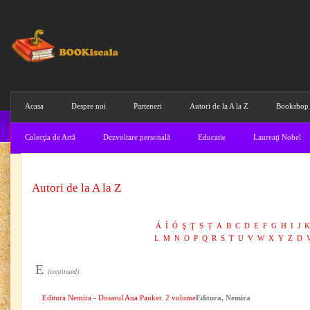
Acasa
Despre noi
Parteneri
Autori de la A la Z
Bookshop
Colecţia de Artă
Dezvoltare personală
Educatie
Laureaţi Nobel
Autori de la A la Z
Á
Î
Ó
Ş
Ţ
Ș
Ț
A
B
C
D
E
F
G
H
I
J
K
L
M
N
O
P
Q
R
S
T
U
V
W
X
Y
Z
D
E
(continued)
Editura Nemira - Dosarul Ana Pauker. 2 volume
Editura, Nemira