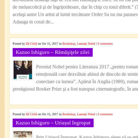
de melancolică şi de îngrijorătoare, dar în chip cu totul diferit
acelaşi autor Un artist al lumii trecătoare Order Sa nu ma para
Adauga in cosul de...
Posted by
Ilă Citilă
on Oct 15, 2017 in
Bookshop
,
Laureaţi Nobel
|
0 comments
Kazuo Ishiguro – Rămăşiţele zilei
Premiul Nobel pentru Literatura 2017 „pentru romane
emoțională care dezvăluie abisul de dincolo de senti
conectare cu lumea”. Apărut în Anglia (1989), romanu
prestigiosul Booker Prize şi a fost transpus cinematografic, în an
Posted by
Ilă Citilă
on Oct 15, 2017 in
Bookshop
,
Laureaţi Nobel
|
0 comments
Kazuo Ishiguro – Uriașul îngropat
Prin Uriașul îngropat, Kazuo Ishiguro alege să se ap