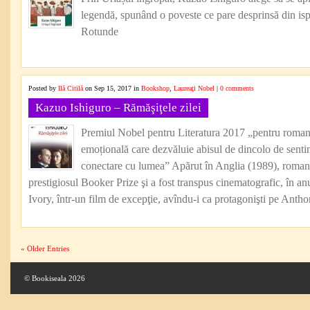
legendă, spunând o poveste ce pare desprinsă din isp
Rotunde
Posted by
Ilă Citilă
on Sep 15, 2017 in
Bookshop
,
Laureaţi Nobel
|
0 comments
Kazuo Ishiguro – Rămăşiţele zilei
Premiul Nobel pentru Literatura 2017 „pentru romane
emoțională care dezvăluie abisul de dincolo de senti
conectare cu lumea” Apărut în Anglia (1989), romanul
prestigiosul Booker Prize şi a fost transpus cinematografic, în a
Ivory, într-un film de excepţie, avîndu-i ca protagonişti pe Ant
« Older Entries
© Bookiseala 2026