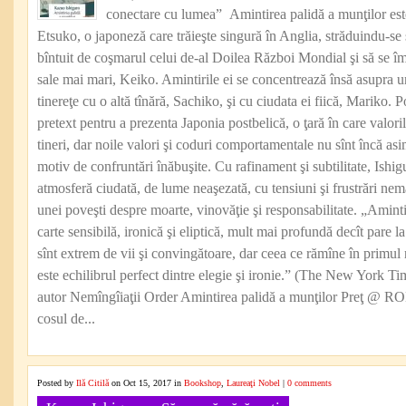
conectare cu lumea” Amintirea palidă a munţilor est
Etsuko, o japoneză care trăieşte singură în Anglia, străduindu-se
bîntuit de coşmarul celui de-al Doilea Război Mondial şi să se îm
sale mai mari, Keiko. Amintirile ei se concentrează însă asupra un
tinereţe cu o altă tînără, Sachiko, şi cu ciudata ei fiică, Mariko. 
pretext pentru a prezenta Japonia postbelică, o ţară în care valoril
tineri, dar noile valori şi coduri comportamentale nu sînt încă as
motiv de confruntări înăbuşite. Cu rafinament şi subtilitate, Ishi
atmosferă ciudată, de lume neaşezată, cu tensiuni şi frustrări nemă
unei poveşti despre moarte, vinovăţie şi responsabilitate. „Aminti
carte sensibilă, ironică şi eliptică, mult mai profundă decît pare 
sînt extrem de vii şi convingătoare, dar ceea ce rămîne în primul 
este echilibrul perfect dintre elegie şi ironie.” (The New York 
autor Nemîngîiaţii Order Amintirea palidă a munţilor Preţ @ 
cosul de...
Posted by
Ilă Citilă
on Oct 15, 2017 in
Bookshop
,
Laureaţi Nobel
|
0 comments