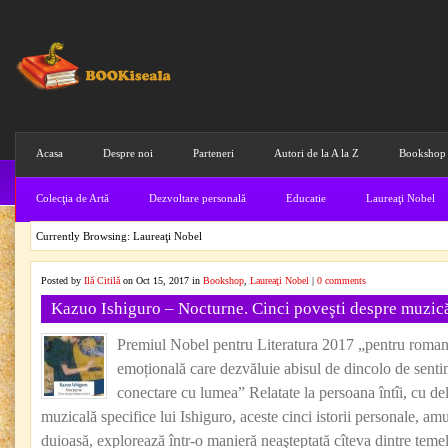
Acasa
Despre noi
Parteneri
Autori de la A la Z
Bookshop
Colecţia de Artă
Dezvoltare personală
Educatie
Laureaţi Nobel
Currently Browsing: Laureaţi Nobel
Posted by
Ilă Citilă
on Oct 15, 2017 in
Bookshop
,
Laureaţi Nobel
|
0 comments
Kazuo Ishiguro – Nocturne. Cinci poveşti despre muzic
Premiul Nobel pentru Literatura 2017 „pentru romane
emoțională care dezvăluie abisul de dincolo de senti
conectare cu lumea” Relatate la persoana întîi, cu del
muzicală specifice lui Ishiguro, aceste cinci istorii personale, amu
duioasă, explorează într-o manieră neaşteptată cîteva dintre temel