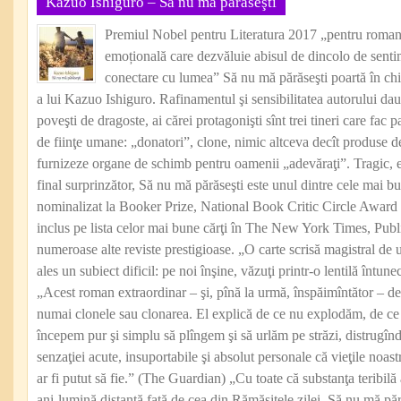
Kazuo Ishiguro – Să nu mă părăseşti
Premiul Nobel pentru Literatura 2017 „pentru romane
emoțională care dezvăluie abisul de dincolo de senti
conectare cu lumea” Să nu mă părăseşti poartă în ch
a lui Kazuo Ishiguro. Rafinamentul şi sensibilitatea autorului dau
poveşti de dragoste, ai cărei protagonişti sînt trei tineri care fac p
de fiinţe umane: „donatori”, clone, nimic altceva decît produse d
furnizeze organe de schimb pentru oamenii „adevăraţi”. Tragic, e
final surprinzător, Să nu mă părăseşti este unul dintre cele mai b
nominalizat la Booker Prize, National Book Critic Circle Award 
inclus pe lista celor mai bune cărţi în The New York Times, Publ
numeroase alte reviste prestigioase. „O carte scrisă magistral de u
ales un subiect dificil: pe noi înşine, văzuţi printr-o lentilă înt
„Acest roman extraordinar – şi, pînă la urmă, înspăimîntător – de 
numai clonele sau clonarea. El explică de ce nu explodăm, de ce 
începem pur şi simplu să plîngem şi să urlăm pe străzi, distrugînd 
senzaţiei acute, insuportabile şi absolut personale că vieţile noast
ar fi putut să fie.” (The Guardian) „Cu toate că substanţa teribilă 
ani-lumină distanţă faţă de cea din Rămăşiţele zilei, Să nu mă părăs