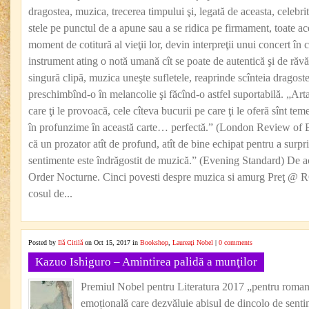
dragostea, muzica, trecerea timpului şi, legată de aceasta, celebrita
stele pe punctul de a apune sau a se ridica pe firmament, toate ace
moment de cotitură al vieţii lor, devin interpreţii unui concert în c
instrument ating o notă umană cît se poate de autentică şi de răvăş
singură clipă, muzica uneşte sufletele, reaprinde scînteia dragoste
preschimbînd-o în melancolie şi făcînd-o astfel suportabilă. „Arta,
care ţi le provoacă, cele cîteva bucurii pe care ţi le oferă sînt te
în profunzime în această carte… perfectă.” (London Review of 
că un prozator atît de profund, atît de bine echipat pentru a surpr
sentimente este îndrăgostit de muzică.” (Evening Standard) De a
Order Nocturne. Cinci povesti despre muzica si amurg Preţ @
cosul de...
Posted by
Ilă Citilă
on Oct 15, 2017 in
Bookshop
,
Laureaţi Nobel
|
0 comments
Kazuo Ishiguro – Amintirea palidă a munţilor
Premiul Nobel pentru Literatura 2017 „pentru romane
emoțională care dezvăluie abisul de dincolo de senti