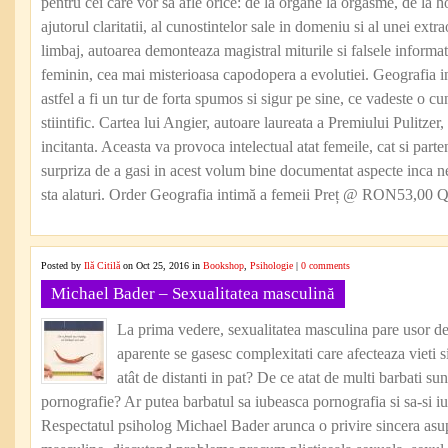
pentru cei care vor sa afle orice: de la organe la orgasme, de la 
ajutorul claritatii, al cunostintelor sale in domeniu si al unei ext
limbaj, autoarea demonteaza magistral miturile si falsele informat
feminin, cea mai misterioasa capodopera a evolutiei. Geografia i
astfel a fi un tur de forta spumos si sigur pe sine, ce vadeste o c
stiintific. Cartea lui Angier, autoare laureata a Premiului Pulitzer,
incitanta. Aceasta va provoca intelectual atat femeile, cat si parte
surpriza de a gasi in acest volum bine documentat aspecte inca ne
sta alaturi. Order Geografia intimă a femeii Preț @ RON53,00 Qt
Posted by
Ilă Citilă
on Oct 25, 2016 in
Bookshop
,
Psihologie
|
0 comments
Michael Bader – Sexualitatea masculină
La prima vedere, sexualitatea masculina pare usor de 
aparente se gasesc complexitati care afecteaza vieti si 
atât de distanti in pat? De ce atat de multi barbati su
pornografie? Ar putea barbatul sa iubeasca pornografia si sa-si i
Respectatul psiholog Michael Bader arunca o privire sincera asup