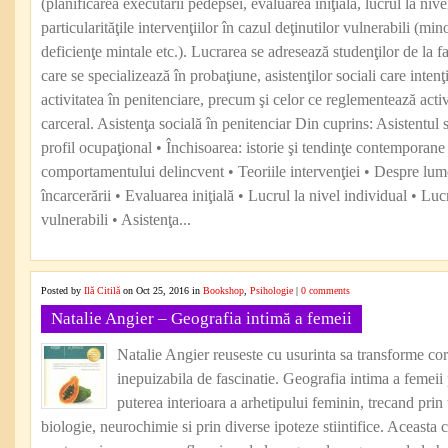
(planificarea executării pedepsei, evaluarea iniţială, lucrul la nive
particularităţile intervenţiilor în cazul deţinutilor vulnerabili (min
deficienţe mintale etc.). Lucrarea se adresează studenţilor de la fa
care se specializează în probaţiune, asistenţilor sociali care inten
activitatea în penitenciare, precum şi celor ce reglementează activ
carceral. Asistenţa socială în penitenciar Din cuprins: Asistentul 
profil ocupaţional • Închisoarea: istorie şi tendinţe contemporane
comportamentului delincvent • Teoriile intervenţiei • Despre lume
încarcerării • Evaluarea iniţială • Lucrul la nivel individual • Luc
vulnerabili • Asistenţa...
Posted by
Ilă Citilă
on Oct 25, 2016 in
Bookshop
,
Psihologie
|
0 comments
Natalie Angier – Geografia intimă a femeii
Natalie Angier reuseste cu usurinta sa transforme cor
inepuizabila de fascinatie. Geografia intima a femeii
puterea interioara a arhetipului feminin, trecand prin 
biologie, neurochimie si prin diverse ipoteze stiintifice. Aceasta c