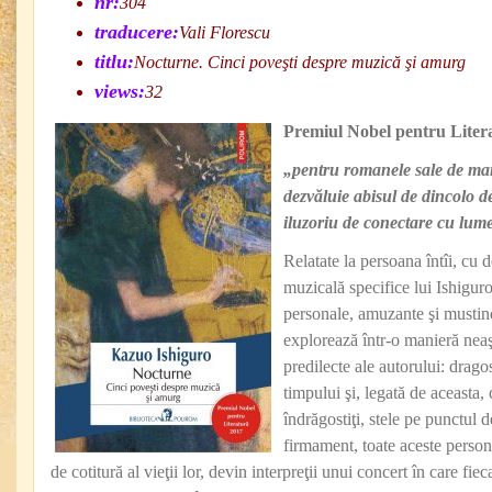
nr:
304
traducere:
Vali Florescu
titlu:
Nocturne. Cinci poveşti despre muzică şi amurg
views:
32
Premiul Nobel pentru Liter
„pentru romanele sale de mar
dezvăluie abisul de dincolo d
iluzoriu de conectare cu lum
Relatate la persoana întîi, cu d
muzicală specifice lui Ishiguro,
personale, amuzante şi mustind
explorează într-o manieră neaş
predilecte ale autorului: drago
timpului şi, legată de aceasta, 
îndrăgostiţi, stele pe punctul 
firmament, toate aceste person
de cotitură al vieţii lor, devin interpreţii unui concert în care fie