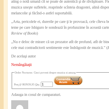
ating o notă umană cît se poate de autentică şi de răvăşitoare. Fie
muzica uneşte sufletele, reaprinde scînteia dragostei, alină disp
melancolie şi făcînd-o astfel suportabilă.
„Arta, pericolele ei, durerile pe care ţi le provoacă, cele cîteva bu
teme pe care Ishiguro le sondează în profunzime în această cart
Review of Books
)
„Nu e deloc de mirare că un prozator atît de profund, atît de bin
cele mai contradictorii sentimente este îndrăgostit de muzică.” (
De acelaşi autor
Nemângâiaţii
Order Nocturne. Cinci povesti despre muzica si amurg
Preţ
@ RON39,95
Qty
:
Adauga in cosul de cumparaturi.