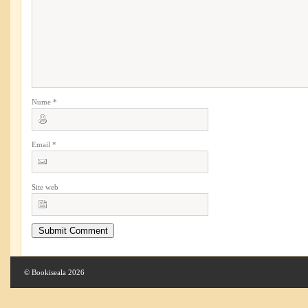
Nume
*
Email
*
Site web
© Bookiseala 2026