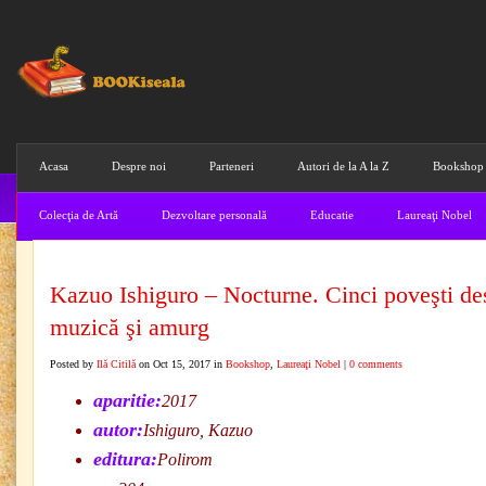
Acasa
Despre noi
Parteneri
Autori de la A la Z
Bookshop
Colecţia de Artă
Dezvoltare personală
Educatie
Laureaţi Nobel
Kazuo Ishiguro – Nocturne. Cinci poveşti de
muzică şi amurg
Posted by
Ilă Citilă
on Oct 15, 2017 in
Bookshop
,
Laureaţi Nobel
|
0 comments
aparitie:
2017
autor:
Ishiguro, Kazuo
editura:
Polirom