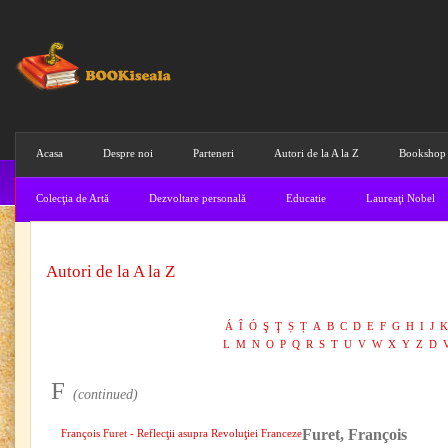
Acasa
Despre noi
Parteneri
Autori de la A la Z
Bookshop
Colecţia de Artă
Dezvoltare personală
Educatie
Laureaţi Nobel
Autori de la A la Z
Á
Î
Ó
Ş
Ţ
Ș
Ț
A
B
C
D
E
F
G
H
I
J
K
L
M
N
O
P
Q
R
S
T
U
V
W
X
Y
Z
D
F
(continued)
Furet, François
François Furet - Reflecţii asupra Revoluţiei Franceze