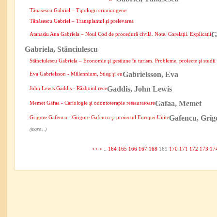
Tănăsescu Gabriel – Tipologii criminogene
Tănăsescu Gabriel – Transplantul şi prelevarea
G
Atanasiu Ana Gabriela – Noul Cod de procedură civilă. Note. Corelaţii. Explicaţii
Gabriela, Stănciulescu
Stănciulescu Gabriela – Economie şi gestiune în turism. Probleme, proiecte şi studii
Gabrielsson, Eva
Eva Gabrielsson - Millennium, Stieg şi eu
Gaddis, John Lewis
John Lewis Gaddis - Războiul rece
Gafaa, Memet
Memet Gafaa - Cariologie şi odontoterapie restauratoare
Gafencu, Grig
Grigore Gafencu - Grigore Gafencu şi proiectul Europei Unite
(more...)
<<
<
..
164
165
166
167
168
169
170
171
172
173
17