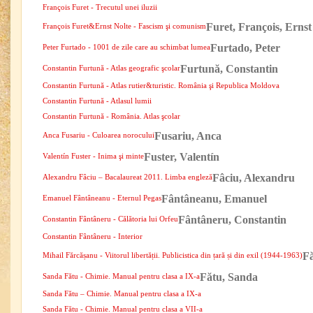
François Furet - Trecutul unei iluzii
Furet, François, Ernst
François Furet&Ernst Nolte - Fascism şi comunism
Furtado, Peter
Peter Furtado - 1001 de zile care au schimbat lumea
Furtună, Constantin
Constantin Furtună - Atlas geografic şcolar
Constantin Furtună - Atlas rutier&turistic. România şi Republica Moldova
Constantin Furtună - Atlasul lumii
Constantin Furtună - România. Atlas şcolar
Fusariu, Anca
Anca Fusariu - Culoarea norocului
Fuster, Valentín
Valentín Fuster - Inima şi minte
Fâciu, Alexandru
Alexandru Fâciu – Bacalaureat 2011. Limba engleză
Fântâneanu, Emanuel
Emanuel Fântâneanu - Eternul Pegas
Fântâneru, Constantin
Constantin Fântâneru - Călătoria lui Orfeu
Constantin Fântâneru - Interior
Fă
Mihail Fărcășanu - Viitorul libertății. Publicistica din țară și din exil (1944-1963)
Fătu, Sanda
Sanda Fătu - Chimie. Manual pentru clasa a IX-a
Sanda Fătu – Chimie. Manual pentru clasa a IX-a
Sanda Fătu - Chimie. Manual pentru clasa a VII-a