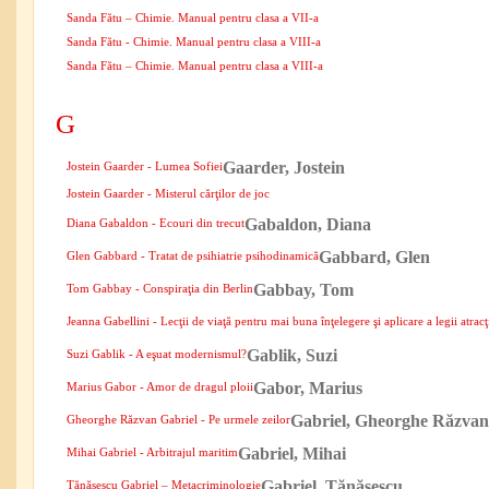
Sanda Fătu – Chimie. Manual pentru clasa a VII-a
Sanda Fătu - Chimie. Manual pentru clasa a VIII-a
Sanda Fătu – Chimie. Manual pentru clasa a VIII-a
G
Gaarder, Jostein
Jostein Gaarder - Lumea Sofiei
Jostein Gaarder - Misterul cărţilor de joc
Gabaldon, Diana
Diana Gabaldon - Ecouri din trecut
Gabbard, Glen
Glen Gabbard - Tratat de psihiatrie psihodinamică
Gabbay, Tom
Tom Gabbay - Conspiraţia din Berlin
Jeanna Gabellini - Lecţii de viaţă pentru mai buna înţelegere şi aplicare a legii atracţ
Gablik, Suzi
Suzi Gablik - A eşuat modernismul?
Gabor, Marius
Marius Gabor - Amor de dragul ploii
Gabriel, Gheorghe Răzvan
Gheorghe Răzvan Gabriel - Pe urmele zeilor
Gabriel, Mihai
Mihai Gabriel - Arbitrajul maritim
Gabriel, Tănăsescu
Tănăsescu Gabriel – Metacriminologie