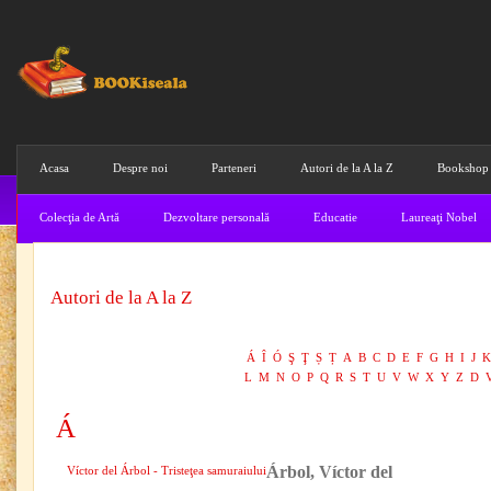
Acasa
Despre noi
Parteneri
Autori de la A la Z
Bookshop
Colecţia de Artă
Dezvoltare personală
Educatie
Laureaţi Nobel
Autori de la A la Z
Á
Î
Ó
Ş
Ţ
Ș
Ț
A
B
C
D
E
F
G
H
I
J
K
L
M
N
O
P
Q
R
S
T
U
V
W
X
Y
Z
D
Á
Árbol, Víctor del
Víctor del Árbol - Tristeţea samuraiului