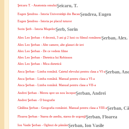
Şeicaru, T.
Şeicaru T. - Anatomia omului
Şendrea, Eugen
Eugen Şendrea - Istoria Universităţii din Bacau
Eugen Şendrea - Istoria pe placul tuturor
Şerb, Sorin
Sorin Şerb - Istoria Muştelor
Şerban, Alex.
Alex Leo Şerban - 4 decenii, 3 ani şi 2 luni cu filmul românesc
Alex Leo Şerban - Alte camere, alte glasuri de ieri
Alex Leo Şerban - De ce vedem filme
Alex Leo Şerban - Dietetica lui Robinson
Alex Leo Şerban - Mica dietetică
Şerban, An
Anca Şerban - Limba română. Caietul elevului pentru clasa a VI-a
Anca Şerban - Limba română. Manual pentru clasa a VI-a
Anca Şerban - Limba română. Manual pentru clasa a VII-a
Şerban, Andrei
Andrei Şerban - Mereu spre un nou început
Andrei Şerban - O biografie
Şerban, Că
Cătălina Şerban - Geografia româniei. Manual pentru clasa a VIII-a
Şerban, Floarea
Floarea Şerban - Starea de asediu, starea de urgenţă
Şerban, Ion Vasile
Ion Vasile Şerban - Oglinzi de pământ