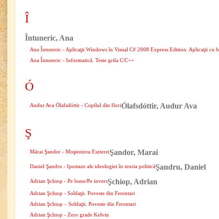
Î
Întuneric, Ana
Ana Întuneric - Aplicaţii Windows în Visual C# 2008 Express Edition. Aplicaţii cu
Ana Întuneric - Informatică. Teste grila C/C++
Ó
Ólafsdóttir, Audur Ava
Audur Ava Ólafsdóttir - Copilul din flori
Ş
Şandor, Marai
Márai Şandor - Moştenirea Eszterei
Şandru, Daniel
Daniel Şandru - Ipostaze ale ideologiei în teoria politică
Şchiop, Adrian
Adrian Şchiop - Pe bune/Pe invers
Adrian Şchiop - Soldaţii. Poveste din Ferentari
Adrian Şchiop – Soldaţii. Poveste din Ferentari
Adrian Şchiop - Zero grade Kelvin