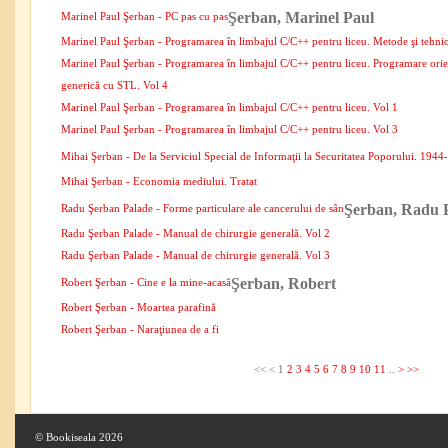
Şerban, Marinel Paul
Marinel Paul Şerban - PC pas cu pas
Marinel Paul Şerban - Programarea în limbajul C/C++ pentru liceu. Metode şi tehni
Marinel Paul Şerban - Programarea în limbajul C/C++ pentru liceu. Programare orie
generică cu STL. Vol 4
Marinel Paul Şerban - Programarea în limbajul C/C++ pentru liceu. Vol 1
Marinel Paul Şerban - Programarea în limbajul C/C++ pentru liceu. Vol 3
Mihai Şerban - De la Serviciul Special de Informaţii la Securitatea Poporului. 194
Mihai Şerban - Economia mediului. Tratat
Şerban, Radu 
Radu Şerban Palade - Forme particulare ale cancerului de sân
Radu Şerban Palade - Manual de chirurgie generală. Vol 2
Radu Şerban Palade - Manual de chirurgie generală. Vol 3
Şerban, Robert
Robert Şerban - Cine e la mine-acasă
Robert Şerban - Moartea parafină
Robert Şerban - Naraţiunea de a fi
<<
<
1
2
3
4
5
6
7
8
9
10
11
..
>
>>
© Bookiseala 2026