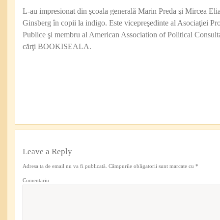
L-au impresionat din şcoala generală Marin Preda şi Mircea Eli
Ginsberg în copii la indigo. Este vicepreşedinte al Asociaţiei Pro
Publice şi membru al American Association of Political Consul
cărţi BOOKISEALA.
Leave a Reply
Adresa ta de email nu va fi publicată.
Câmpurile obligatorii sunt marcate cu
*
Comentariu