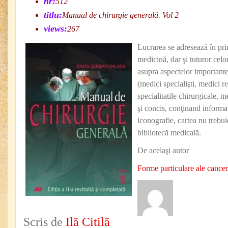
nr:
512
titlu:
Manual de chirurgie generală. Vol 2
views:
267
Lucrarea se adresează în pri
medicină, dar şi tuturor celo
asupra aspectelor importante
(medici specialişti, medici re
specialitatile chirurgicale, m
şi concis, conţinand informaţ
iconografie, cartea nu trebui
bibliotecă medicală.
De acelaşi autor
Forme particulare ale cancer
Scris de
Ilă Citilă