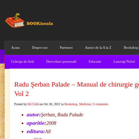
Acasa
Despre noi
Parteneri
Autori de la A la Z
Bookshop
Colecţia de Artă
Dezvoltare personală
Educatie
Laureaţi Nobel
Radu Şerban Palade – Manual de chirurgie g
Vol 2
Posted by
Ilă Citilă
on Oct 30, 2012 in
Bookshop
,
Medicina
|
0 comments
autor:
Şerban, Radu Palade
aparitie:
2008
editura:
All