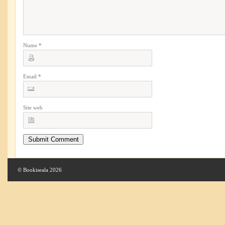
Nume
*
Email
*
Site web
© Bookiseala 2026