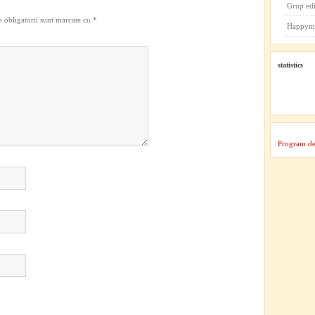
Grup ed
 obligatorii sunt marcate cu
*
Happym
statistics
Program de