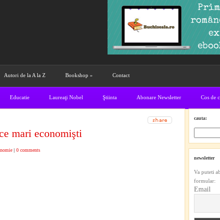
Autori de la A la Z
Bookshop
»
Contact
Educatie
Laureaţi Nobel
Ştiinta
Abonare Newsletter
Cos de 
cauta:
ce mari economişti
nomie
|
0 comments
newsletter
Va puteti a
formular:
Email