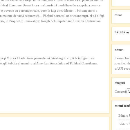
intre elementele forţei lui Schumpeter constă în aceea că el poate să admire
Political Economy Deseori, cea mai potrivită modalitate de a exprima ceea ce
e – o poveste cu personaje reale, puse în faţa unei dileme… Schumpeter s-a
editor
 în materie de viaţă economică… Făcând portretul unor economişti, el dă o faţă
w, în Prophet of Innovation: Joseph Schumpeter and Creative Destruction
ilă citilă on 
twitter:
a şi Mircea Eliade. Avea poemele lui Ginsberg în copii la indigo. Este
Please chec
 Relaţii Publice şi membru al American Association of Political Consultants.
specified t
of API reque
categorii
Categorii
edituri româ
Editura 
Editura