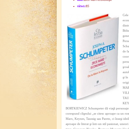
views:
85
Cele
econ
dint
Böhm
gene
Pers
Schum
de f
coor
pers
şcoa
auto
şi în
orig
MAR
VIL
TAU
KEY
BORTKIEWICZ Schumpeter dă viaţă personajelor sal
corespund clişeului „se citesc aproape ca un ro
Marx, Keynes, Taussig sau Pareto, ci înseşi ideil
aproape de literat şi într-un stil pasionat, uneo