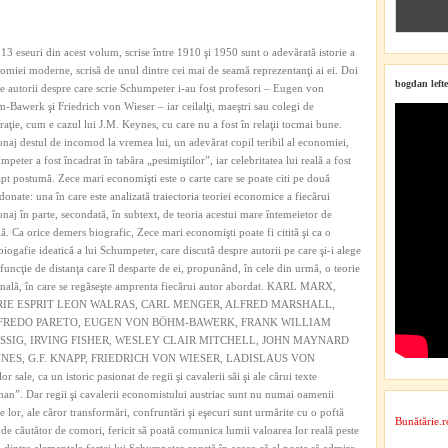
 13 eseuri din acest volum, scrise între 1910 şi 1950 sunt o adevărată istorie a
omiei moderne, scrisă de unul dintre cei mai de seamă reprezentanţi ai ei. Doi
bogdan lefte
re autorii despre care scrie Schumpeter i-au fost profesori – Eugen von
‑Bawerk şi Friedrich von Wieser – iar ceilalţi, maeştri sau colegi de
raţie, cum e cazul lui J.M. Keynes, cu care nu a fost în relaţii tocmai bune.
onaj destul de incomod la vremea lui, un adevărat copil teribil al economiei,
peter a fost încadrat în tabăra „pesimiştilor”, iar celebritatea lui reală a fost
apt postumă. Zece mari economişti este o carte care se poate citi pe două
donate: una în care este analizată traiectoria teoriei economice a fiecărui
onaj în parte, secondată, în subtext, de teoria acestui mare întemeietor de
lă. Ca orice demers biografic, Zece mari economişti poate fi citită şi ca o
biogafie ideatică a lui Schumpeter, care discută despre autorii pe care şi-i alege
 funcţie de distanţa care îl desparte de ei, propunând, în cele din urmă, o teorie
inală, în care se regăseşte amprenta fiecărui autor abordat. KARL MARX,
IE ESPRIT LEON WALRAS, CARL MENGER, ALFRED MARSHALL,
FREDO PARETO, EUGEN VON BÖHM‑BAWERK, FRANK WILLIAM
SSIG, IRVING FISHER, WESLEY CLAIR MITCHELL, JOHN MAYNARD
NES, G.F. KNAPP, FRIEDRICH VON WIESER, LADISLAUS VON
e, ca un istoric pasionat de regii şi cavalerii săi şi ale cărui texte
man”. Dar regii şi cavalerii economistului austriac sunt nu numai oamenii
e lor, ale căror transformări, confruntări şi eşecuri sunt urmărite cu o poftă
Bunătărie.r
ri de căutător de comori, fericit să poată comunica lumii valoarea lor reală peste