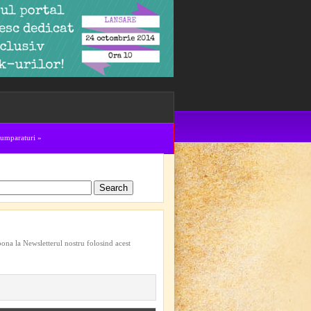
cumparaturi
»
bona la Newsletterul nostru folosind acest