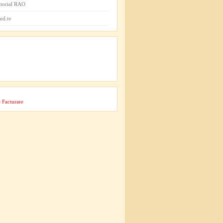
itorial RAO
ed.tv
 Facturare