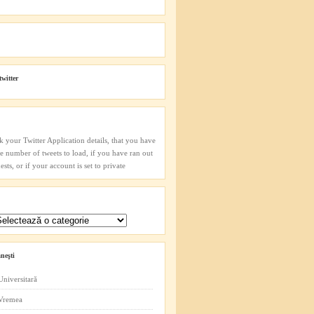
twitter
k your Twitter Application details, that you have
he number of tweets to load, if you have ran out
sts, or if your account is set to private
neşti
Universitară
 Vremea