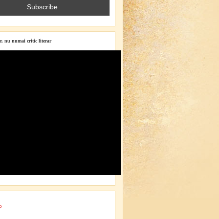
r, nu numai critic literar
o