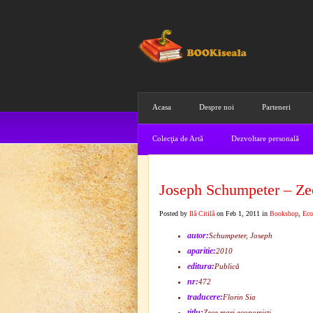
Acasa
Despre noi
Parteneri
Colecţia de Artă
Dezvoltare personală
Joseph Schumpeter – Ze
Posted by
Ilă Citilă
on Feb 1, 2011 in
Bookshop
,
Eco
autor:
Schumpeter, Joseph
aparitie:
2010
editura:
Publică
nr:
472
traducere:
Florin Sia
titlu:
Zece mari economişti