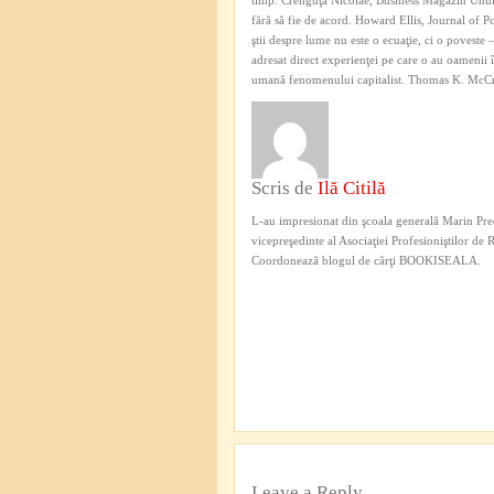
timp. Crenguţa Nicolae, Business Magazin Unul d
fără să fie de acord. Howard Ellis, Journal of 
ştii despre lume nu este o ecuaţie, ci o povest
adresat direct experienţei pe care o au oamenii
umană fenomenului capitalist. Thomas K. McCra
Scris de
Ilă Citilă
L-au impresionat din şcoala generală Marin Pred
vicepreşedinte al Asociaţiei Profesioniştilor de
Coordonează blogul de cărţi BOOKISEALA.
Leave a Reply