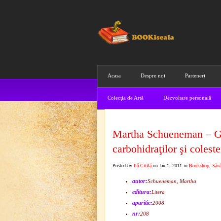
Acasa
Despre noi
Parteneri
Colecţia de Artă
Dezvoltare personală
Martha Schueneman – Ghi
carbohidraţilor şi coleste
Posted by
Ilă Citilă
on Ian 1, 2011 in
Bookshop
,
Sănă
autor:
Schueneman, Martha
editura:
Litera
aparitie:
2008
nr:
208