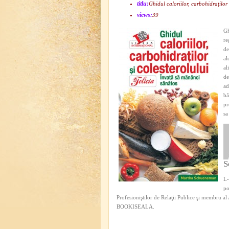
titlu:
Ghidul caloriilor, carbohidraţilor 
views:
39
Gh
re
de
al
al
de
ad
bă
pr
sa
S
L-
po
Profesioniştilor de Relaţii Publice şi membru a
BOOKISEALA.