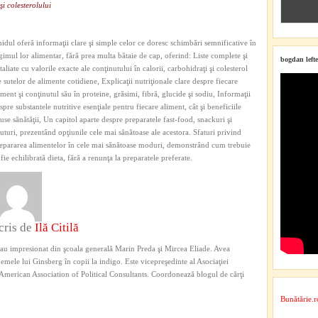
şi colesterolului
idul oferă informaţii clare şi simple celor ce doresc schimbări semnificative în
gimul lor alimentar, fără prea multa bătaie de cap, oferind: Liste complete şi
bogdan lefte
taliate cu valorile exacte ale conţinutului în calorii, carbohidraţi şi colesterol
e sutelor de alimente cotidiene, Explicaţii nutriţionale clare despre fiecare
iment şi conţinutul său în proteine, grăsimi, fibră, glucide şi sodiu, Informaţii
spre substantele nutritive esenţiale pentru fiecare aliment, cât şi beneficiile
use sănătăţii, Un capitol aparte despre preparatele fast-food, snackuri şi
uturi, prezentând opţiunile cele mai sănătoase ale acestora. Sfaturi privind
epararea alimentelor în cele mai sănătoase moduri, demonstrând cum trebuie
 fie echilibrată dieta, fără a renunţa la preparatele preferate.
cris de
Ilă Citilă
au impresionat din şcoala generală Marin Preda şi Mircea Eliade. Avea
emele lui Ginsberg în copii la indigo. Este vicepreşedinte al Asociaţiei
l American Association of Political Consultants. Coordonează blogul de cărţi
Bunătărie.r