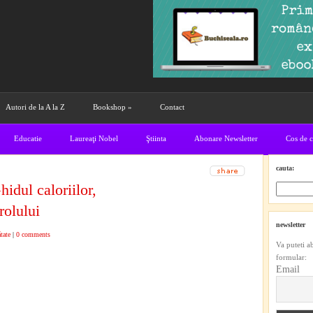
Autori de la A la Z
Bookshop
»
Contact
Educatie
Laureaţi Nobel
Ştiinta
Abonare Newsletter
Cos de 
cauta:
dul caloriilor,
rolului
newsletter
tate
|
0 comments
Va puteti a
formular:
Email