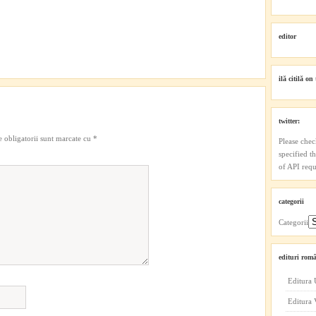
editor
ilă citilă on 
twitter:
 obligatorii sunt marcate cu
*
Please chec
specified t
of API reque
categorii
Categorii
edituri româ
Editura 
Editura