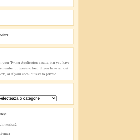
twitter
k your Twitter Application details, that you have
he number of tweets to load, if you have ran out
sts, or if your account is set to private
neşti
Universitară
 Vremea