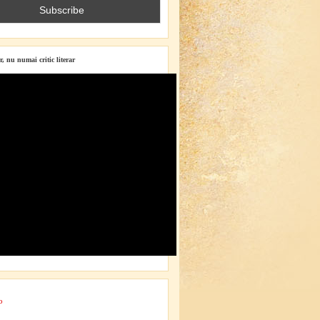
r, nu numai critic literar
o