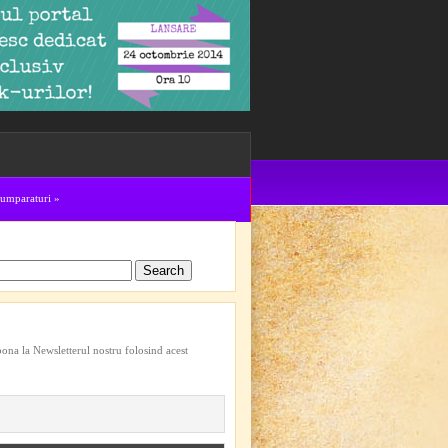
cumparaturi
»
bona la Newsletterul nostru folosind acest