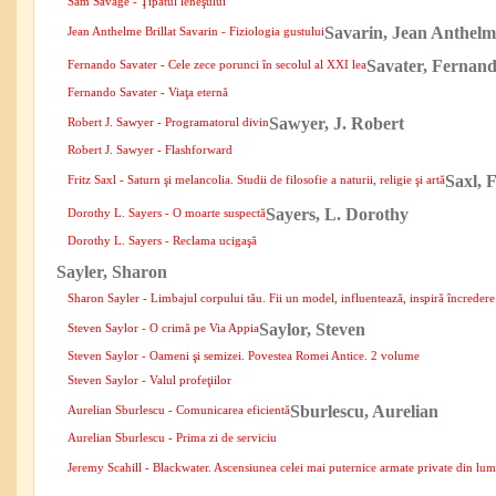
Sam Savage - Ţipătul leneşului
Savarin, Jean Anthelme
Jean Anthelme Brillat Savarin - Fiziologia gustului
Savater, Fernan
Fernando Savater - Cele zece porunci în secolul al XXI lea
Fernando Savater - Viaţa eternă
Sawyer, J. Robert
Robert J. Sawyer - Programatorul divin
Robert J. Sawyer - Flashforward
Saxl, F
Fritz Saxl - Saturn şi melancolia. Studii de filosofie a naturii, religie şi artă
Sayers, L. Dorothy
Dorothy L. Sayers - O moarte suspectă
Dorothy L. Sayers - Reclama ucigaşă
Sayler, Sharon
Sharon Sayler - Limbajul corpului tău. Fii un model, influentează, inspiră încredere 
Saylor, Steven
Steven Saylor - O crimă pe Via Appia
Steven Saylor - Oameni şi semizei. Povestea Romei Antice. 2 volume
Steven Saylor - Valul profeţiilor
Sburlescu, Aurelian
Aurelian Sburlescu - Comunicarea eficientă
Aurelian Sburlescu - Prima zi de serviciu
Jeremy Scahill - Blackwater. Ascensiunea celei mai puternice armate private din lu