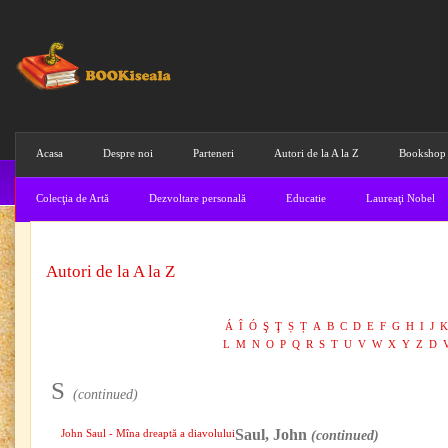
Acasa
Despre noi
Parteneri
Autori de la A la Z
Bookshop
Colecţia de Artă
Dezvoltare personală
Educatie
Laureaţi Nobel
Autori de la A la Z
Á
Î
Ó
Ş
Ţ
Ș
Ț
A
B
C
D
E
F
G
H
I
J
K
L
M
N
O
P
Q
R
S
T
U
V
W
X
Y
Z
D
S
(continued)
Saul, John
John Saul - Mîna dreaptă a diavolului
(continued)