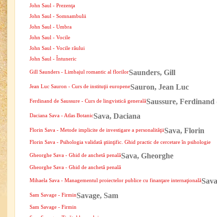
John Saul - Prezenţa
John Saul - Somnambulii
John Saul - Umbra
John Saul - Vocile
John Saul - Vocile răului
John Saul - Întuneric
Saunders, Gill
Gill Saunders - Limbajul romantic al florilor
Sauron, Jean Luc
Jean Luc Sauron - Curs de instituţii europene
Saussure, Ferdinand
Ferdinand de Saussure - Curs de lingvistică generală
Sava, Daciana
Daciana Sava - Atlas Botanic
Sava, Florin
Florin Sava - Metode implicite de investigare a personalităţii
Florin Sava - Psihologia validată ştiinţific. Ghid practic de cercetare în psihologie
Sava, Gheorghe
Gheorghe Sava - Ghid de anchetă penală
Gheorghe Sava - Ghid de anchetă penală
Sava
Mihaela Sava - Managementul proiectelor publice cu finanţare internaţională
Savage, Sam
Sam Savage - Firmin
Sam Savage - Firmin