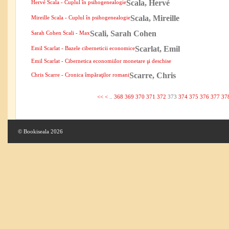
Scala, Hervé
Hervé Scala - Cuplul în psihogenealogie
Scala, Mireille
Mireille Scala - Cuplul în psihogenealogie
Scali, Sarah Cohen
Sarah Cohen Scali - Max
Scarlat, Emil
Emil Scarlat - Bazele ciberneticii economice
Emil Scarlat - Cibernetica economiilor monetare şi deschise
Scarre, Chris
Chris Scarre - Cronica împăraţilor romani
<<
<
..
368
369
370
371
372
373
374
375
376
377
37
© Bookiseala 2026