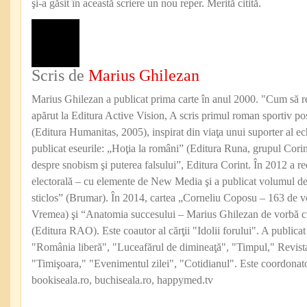
şi-a găsit în această scriere un nou reper. Merită citită.
Scris de
Marius Ghilezan
Marius Ghilezan a publicat prima carte în anul 2000. "Cum să reu
apărut la Editura Active Vision, A scris primul roman sportiv po
(Editura Humanitas, 2005), inspirat din viaţa unui suporter al ec
publicat eseurile: „Hoţia la români” (Editura Runa, grupul Cor
despre snobism şi puterea falsului”, Editura Corint. În 2012 a 
electorală – cu elemente de New Media şi a publicat volumul de
sticlos” (Brumar). În 2014, cartea „Corneliu Coposu – 163 de 
Vremea) şi “Anatomia succesului – Marius Ghilezan de vorbă c
(Editura RAO). Este coautor al cărţii "Idolii forului". A publicat
"România liberă", "Luceafărul de dimineaţă", "Timpul," Revist
"Timişoara," "Evenimentul zilei", "Cotidianul". Este coordonator
bookiseala.ro, buchiseala.ro, happymed.tv