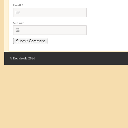
Email
*
Site web
© Bookiseala 2026