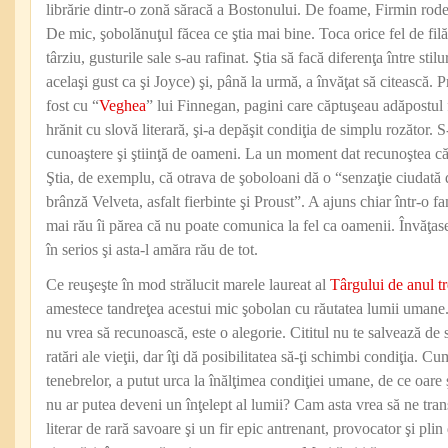
librărie dintr-o zonă săracă a Bostonului. De foame, Firmin rodea
De mic, şobolănuţul făcea ce ştia mai bine. Toca orice fel de filă,
târziu, gusturile sale s-au rafinat. Ştia să facă diferenţa între stilur
acelaşi gust ca şi Joyce) şi, până la urmă, a învăţat să citească. Pr
fost cu “
Veghea
” lui Finnegan, pagini care căptuşeau adăpostul f
hrănit cu slovă literară, şi-a depăşit condiţia de simplu rozător.
cunoaştere şi ştiinţă de oameni. La un moment dat recunoştea căr
Ştia, de exemplu, că otrava de şoboloani dă o “senzaţie ciudată
brânză Velveta, asfalt fierbinte şi Proust”. A ajuns chiar într-o fa
mai rău îi părea că nu poate comunica la fel ca oamenii. Învăţas
în serios şi asta-l amăra rău de tot.
Ce reuşeşte în mod strălucit marele laureat al
Târgului de anul t
amestece tandreţea acestui mic şobolan cu răutatea lumii umane.
nu vrea să recunoască, este o alegorie. Cititul nu te salvează de 
ratări ale vieţii, dar îţi dă posibilitatea să-ţi schimbi condiţia. 
tenebrelor, a putut urca la înălţimea condiţiei umane, de ce oare
nu ar putea deveni un înţelept al lumii? Cam asta vrea să ne tra
literar de rară savoare şi un fir epic antrenant, provocator şi pli