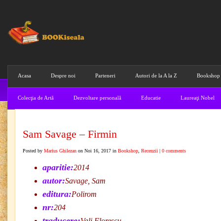
Acasa
Despre noi
Parteneri
Autori de la A la Z
Bookshop
Colecţia de Artă
Dezvoltare personală
Educatie
Laureaţi Nobel
Sam Savage – Firmin
Posted by
Marius Ghilezan
on Noi 16, 2017 in
Bookshop
,
Recenzii
|
0 comments
aparitie:
2014
autor:
Savage, Sam
editura:
Polirom
nr:
204
traducere:
Vali Florescu