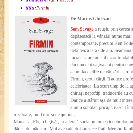
titlu:
Firmin
De Marius Ghilezan
Sam Savage
a reuşit, prin cartea 
depăşească la vânzări nume mari a
contemporane, precum Ken Follett
debutează la 67 de ani. Seamănă
facială şi are un stil inconfundabi
documentat câţiva ani pentru cons
acum face cifre de vânzări astron
Firmin, eroul cărţii, îi aduce pro
celebritatea. La scurt timp de la ap
chiriaşi nepoftiţi, traducerile au 
Dar ce a stârnit aşa de mult intere
a unui şobolan pricăjit, născut în
rozătoare, fiind mic şi neajutorat.
Mama sa, Flo, o beţivă şi o alterată social în lumea tenebrelor, 
dădea de mâncare. Mai avea alţi doisprezece fraţi. Membri famili