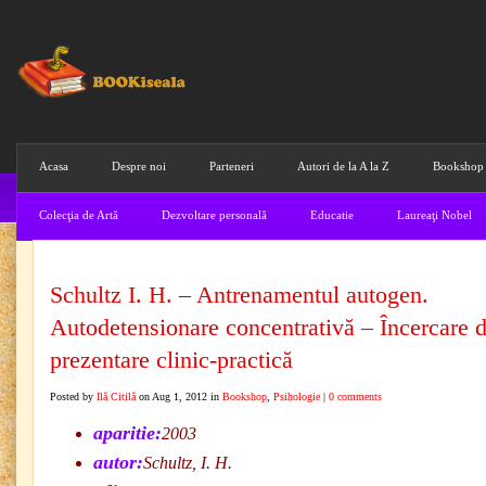
Acasa
Despre noi
Parteneri
Autori de la A la Z
Bookshop
Colecţia de Artă
Dezvoltare personală
Educatie
Laureaţi Nobel
Schultz I. H. – Antrenamentul autogen.
Autodetensionare concentrativă – Încercare 
prezentare clinic-practică
Posted by
Ilă Citilă
on Aug 1, 2012 in
Bookshop
,
Psihologie
|
0 comments
aparitie:
2003
autor:
Schultz, I. H.