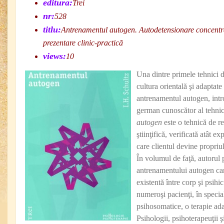
editura:
Trei
nr:
528
titlu:
Antrenamentul autogen. Autodetensionare concentra
prezentare clinic-practică
views:
10
Una dintre primele tehnici d
cultura orientală şi adaptate
antrenamentul autogen, intr
german cunoscător al tehni
autogen
este o tehnică de re
ştiinţifică, verificată atât ex
care clientul devine propriul
În volumul de faţă, autorul
antrenamentului autogen car
existentă între corp şi psihic
numeroşi pacienţi, în special
psihosomatice, o terapie adap
Psihologii, psihoterapeuţii 