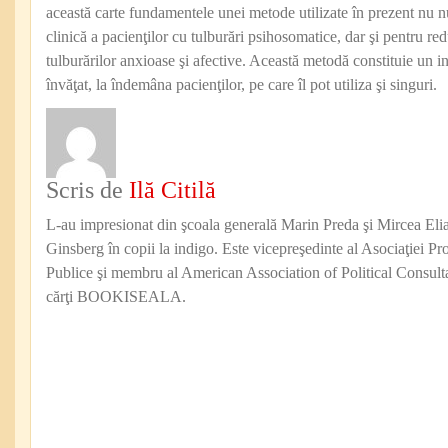
această carte fundamentele unei metode utilizate în prezent nu 
clinică a pacienţilor cu tulburări psihosomatice, dar şi pentru r
tulburărilor anxioase şi afective. Această metodă constituie un i
învăţat, la îndemâna pacienţilor, pe care îl pot utiliza şi singuri.
Scris de
Ilă Citilă
L-au impresionat din şcoala generală Marin Preda şi Mircea Eli
Ginsberg în copii la indigo. Este vicepreşedinte al Asociaţiei Pro
Publice şi membru al American Association of Political Consul
cărţi BOOKISEALA.