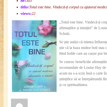
nr:
303
titlu:
Totul este bine. Vindecă-ți corpul cu ajutorul medicine
views:
22
„Totul este bine. Vindecă-ți cor
afirmațiilor și intuiției” de Lo
Schulz.
Se știe astăzi că mintea înfluenț
știe că la baza multor boli stau
fiind bolile care au cauze pur bi
Se cunosc beneficiile afirmațiilo
recomandate de Louise Hay de z
acum nu s-a scris însă o carte î
științifice să se întrepătrundă fă
și cu spiritualitatea.