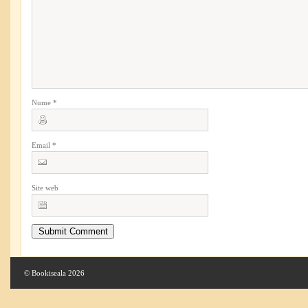
Nume
*
Email
*
Site web
© Bookiseala 2026