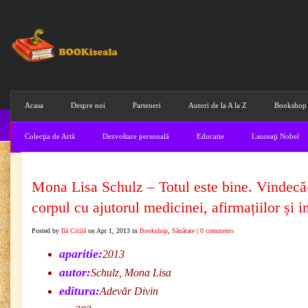
Acasa
Despre noi
Parteneri
Autori de la A la Z
Bookshop
Colecţia de Artă
Dezvoltare personală
Educatie
Laureaţi Nobel
Mona Lisa Schulz – Totul este bine. Vindecă-
corpul cu ajutorul medicinei, afirmațiilor și in
Posted by
Ilă Citilă
on Apr 1, 2013 in
Bookshop
,
Sănătate
|
0 comments
aparitie:
2013
autor:
Schulz, Mona Lisa
editura:
Adevăr Divin