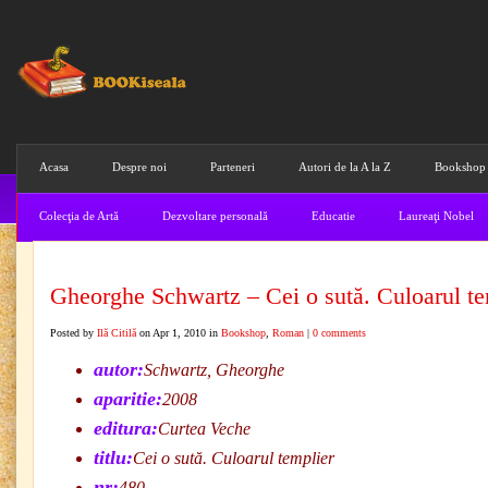
Acasa
Despre noi
Parteneri
Autori de la A la Z
Bookshop
Colecţia de Artă
Dezvoltare personală
Educatie
Laureaţi Nobel
Gheorghe Schwartz – Cei o sută. Culoarul te
Posted by
Ilă Citilă
on Apr 1, 2010 in
Bookshop
,
Roman
|
0 comments
autor:
Schwartz, Gheorghe
aparitie:
2008
editura:
Curtea Veche
titlu:
Cei o sută. Culoarul templier
nr:
480