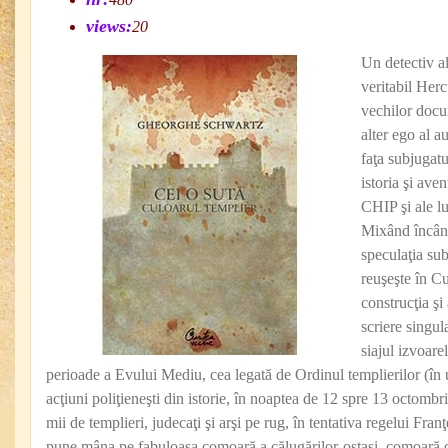
views:
20
Un detectiv a
veritabil Herc
vechilor docu
alter ego al a
faţa subjugatul
istoria şi a
CHIP şi ale
Mixând încânt
speculaţia sub
reuşeşte în Cu
construcţia şi
scriere singul
siajul izvoare
perioade a Evului Mediu, cea legată de Ordinul templierilor (în 
acţiuni poliţieneşti din istorie, în noaptea de 12 spre 13 octombri
mii de templieri, judecaţi şi arşi pe rug, în tentativa regelui Fran
pune mâna pe fabuloasa comoară a călugărilor-ostaşi, comoară c