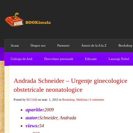
Acasa
Despre noi
Parteneri
Autori de la A la Z
Bookshop
Colecţia de Artă
Dezvoltare personală
Educatie
Laureaţi Nobel
Andrada Schneider – Urgenţe ginecologice
obstetricale neonatologice
Posted by
Ilă Citilă
on mart. 1, 2013 in
Bookshop
,
Medicina
|
0 comments
aparitie:
2009
autor:
Schneider, Andrada
views:
54