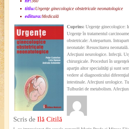
nr:
360
titlu:
Urgenţe ginecologice obstetricale neonatologice
editura:
Medicală
Cuprins:
Urgenţe ginecologice: I
Urgenţe în tratamentul carcinoamel
obstetricale: Antepartum. Intrapa
neonatale: Resuscitarea neonatală. 
Afecţiuni neurologice. Infecţii. U
chirurgicale. Proceduri în urgenţel
aparţin altor specialităţi şi sunt s
vedere al diagnosticului diferenţial
intestinale. Afecţiuni urologice. T
Tulburări de metabolism. Afecţiun
Scris de
Ilă Citilă