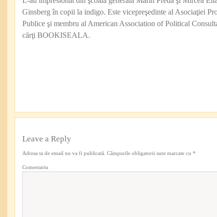
L-au impresionat din şcoala generală Marin Preda şi Mircea Eli
Ginsberg în copii la indigo. Este vicepreşedinte al Asociaţiei Pro
Publice şi membru al American Association of Political Consul
cărţi BOOKISEALA.
Leave a Reply
Adresa ta de email nu va fi publicată.
Câmpurile obligatorii sunt marcate cu
*
Comentariu