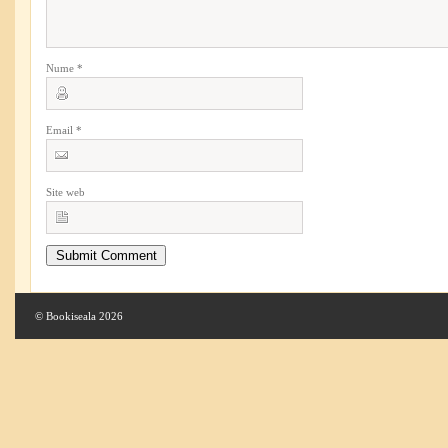
Nume
*
Email
*
Site web
© Bookiseala 2026