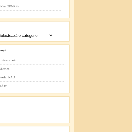
co/R5ep2PNKPn
neşti
Universitară
 Vremea
itorial RAO
ed.tv