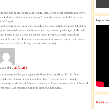
m este bine să reacţionez când copilul meu are un comportament nepotrivit?
r când trece printr-un moment greu? Cum să-i schimb copilului purtarea,
bogdan lefte
m să-l ajut?
nt întrebări pe care ni le punem mulţi dintre noi, părinţii de astăzi. Ghidul de
ţă ne înarmează cu cele mai bune tehnici de „reacţie” şi educaţie. „Cele mai
ne” pentru că nu e vorba de simple reţete, menite să rezolve situaţii de
ment. Scopul lor ultim este să uşureze comunicarea cu copilul, să-i formeze
estuia caracterul, să-l înveţe ceva folositor în viaţă.
cris de
Ilă Citilă
au impresionat din şcoala generală Marin Preda şi Mircea Eliade. Avea
emele lui Ginsberg în copii la indigo. Este vicepreşedinte al Asociaţiei
ofesioniştilor de Relaţii Publice şi membru al American Association of Political
onsultants. Coordonează blogul de cărţi BOOKISEALA.
Bunătărie.r