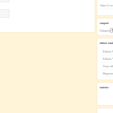
https://t.
categorii
Categorii
edituri româ
Editura 
Editura
Grup ed
Happym
statistics