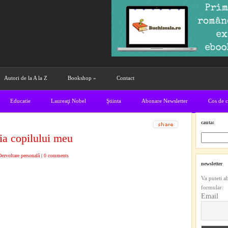
Autori de la A la Z
Bookshop
»
Contact
Educatie
Laureaţi Nobel
Ştiinta
Abonare Newsletter
Cos de 
cauta:
a copilului meu
Dezvoltare personală
|
0 comments
newsletter
Va puteti a
formular:
Email