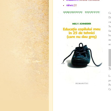
views:
21
Cu
Da
cu
Su
fa
bu
mo
ac
S
L-
po
Pr
C