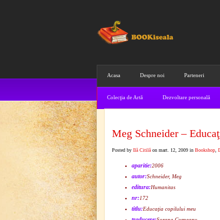
Acasa
Despre noi
Parteneri
Colecţia de Artă
Dezvoltare personală
Meg Schneider – Educaţi
Posted by
Ilă Citilă
on mart. 12, 2009 in
Bookshop
,
aparitie:
2006
autor:
Schneider, Meg
editura:
Humanitas
nr:
172
titlu:
Educaţia copilului meu
traducere:
Sorana Corneanu