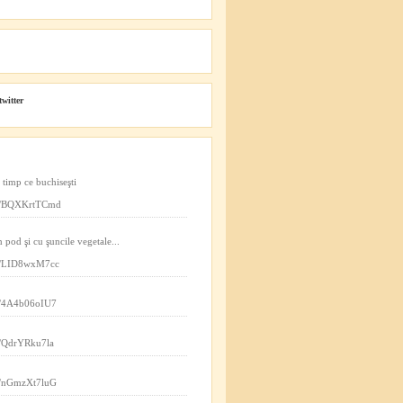
twitter
n timp ce buchiseşti
.co/BQXKrtTCmd
n pod şi cu şuncile vegetale...
.co/LID8wxM7cc
co/4A4b06oIU7
co/QdrYRku7la
co/nGmzXt7luG