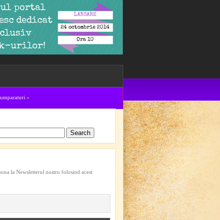
cumparaturi
»
bona la Newsletterul nostru folosind acest