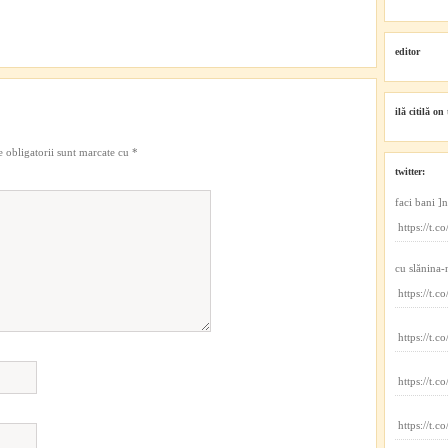
editor
ilă citilă on 
 obligatorii sunt marcate cu
*
twitter:
faci bani ]
https://t
cu slănina-
https://t
https://t.
https://t.
https://t.