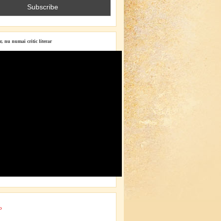
r, nu numai critic literar
o