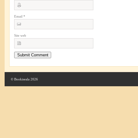
Email
*
Site web
© Bookiseala 2026