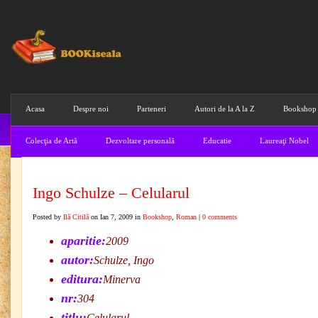
Acasa
Despre noi
Parteneri
Autori de la A la Z
Bookshop
Colecţia de Artă
Dezvoltare personală
Educatie
Laureaţi Nobel
Ingo Schulze – Celularul
Posted by
Ilă Citilă
on Ian 7, 2009 in
Bookshop
,
Roman
|
0 comments
aparitie:
2009
autor:
Schulze, Ingo
editura:
Minerva
nr:
304
titlu:
Celularul