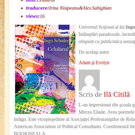
traducere:
Irina Nisipeanu&Alex.Sahighian
views:
16
Universul ficţional al lui
Ingo
întâmplări paradoxale, incredi
obişnuit cu publicistica senzaţ
De acelaşi autor
Adam şi Evelyn
Scris de
Ilă Citilă
L-au impresionat din şcoala g
Mircea Eliade. Avea poemele l
indigo. Este vicepreşedinte al Asociaţiei Profesioniştilor de Rel
American Association of Political Consultants. Coordonează blo
BOOKISEALA.