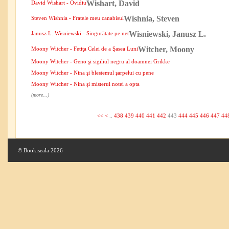
Wishart, David
David Wishart - Ovidiu
Wishnia, Steven
Steven Wishnia - Fratele meu canabisul
Wisniewski, Janusz L.
Janusz L. Wisniewski - Singurătate pe net
Witcher, Moony
Moony Witcher - Fetiţa Celei de a Şasea Luni
Moony Witcher - Geno şi sigiliul negru al doamnei Grikke
Moony Witcher - Nina şi blestemul şarpelui cu pene
Moony Witcher - Nina şi misterul notei a opta
(more...)
<<
<
..
438
439
440
441
442
443
444
445
446
447
44
© Bookiseala 2026