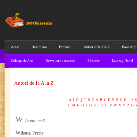
Acasa
Despre noi
Parteneri
Autori de la A la Z
Bookshop
Colecţia de Artă
Dezvoltare personală
Educatie
Laureaţi Nobel
Autori de la A la Z
Á
Î
Ó
Ş
Ţ
Ș
Ț
A
B
C
D
E
F
G
H
I
J
K
L
M
N
O
P
Q
R
S
T
U
V
W
X
Y
Z
D
W
(continued)
Wilson, Jerry