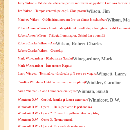
Jerry Wilson - 151 de idei eficiente pentru motivarea angajaţilor. Cum să-i formezi şi
Wilson, Jim
Jim Wilson - Terapia centrată pe copil. Ghid practic
Wilson, Ma
Matthew Wilson - Grădinăritul modern într-un climat în schimbare
Robert Anton Wilson - Alterări ale spiritului. Studii de psihologie aplicabilă moment
Robert Anton Wilson - Trilogia Iluminaţilor. Ochiul din piramidă
Wilson, Robert Charles
Robert Charles Wilson - Axa
Robert Charles Wilson - Cronoliţii
Winegardner, Mark
Mark Winegardner - Răzbunarea Naşului
Mark Winegardner - Întoarcerea Naşului
Wingett, Larry
Larry Wingett - Termină cu văicăreala şi fă ceva cu viaţa ta
Winkler, Caroline
Caroline Winkler – Ghid de buzunar pentru părinţi
Winman, Sarah
Sarah Winman - Când Dumnezeu era iepure
Winnicott, D.W.
Winnicott D.W. - Copilul, familia şi lumea exterioară
Winnicott D.W. - Opere 1. De la pediatrie la psihanaliză
Winnicott D.W. - Opere 2. Convorbiri psihanalitice cu părinţii
Winnicott D.W. - Opere 3. Natura umană
Winnicott D.W. - Opere 4. Procesele de maturizare