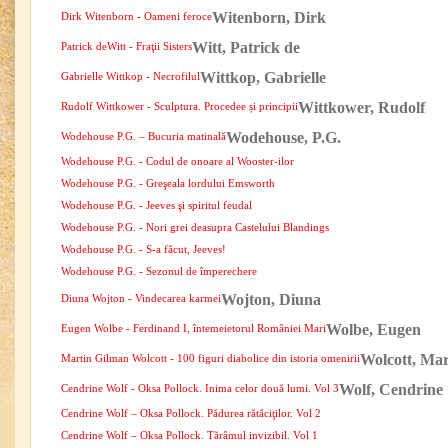
Witenborn, Dirk
Dirk Witenborn - Oameni feroce
Witt, Patrick de
Patrick deWitt - Fraţii Sisters
Wittkop, Gabrielle
Gabrielle Wittkop - Necrofilul
Wittkower, Rudolf
Rudolf Wittkower - Sculptura. Procedee și principii
Wodehouse, P.G.
Wodehouse P.G. – Bucuria matinală
Wodehouse P.G. - Codul de onoare al Wooster-ilor
Wodehouse P.G. - Greşeala lordului Emsworth
Wodehouse P.G. - Jeeves şi spiritul feudal
Wodehouse P.G. - Nori grei deasupra Castelului Blandings
Wodehouse P.G. - S-a făcut, Jeeves!
Wodehouse P.G. - Sezonul de împerechere
Wojton, Diuna
Diuna Wojton - Vindecarea karmei
Wolbe, Eugen
Eugen Wolbe - Ferdinand I, întemeietorul României Mari
Wolcott, Ma
Martin Gilman Wolcott - 100 figuri diabolice din istoria omenirii
Wolf, Cendrine
Cendrine Wolf - Oksa Pollock. Inima celor două lumi. Vol 3
Cendrine Wolf – Oksa Pollock. Pădurea rătăciţilor. Vol 2
Cendrine Wolf – Oksa Pollock. Tărâmul invizibil. Vol 1