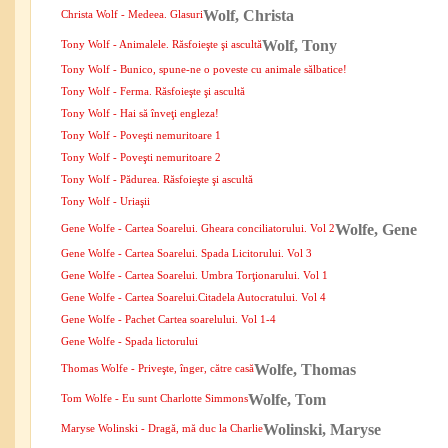
Wolf, Christa
Christa Wolf - Medeea. Glasuri
Wolf, Tony
Tony Wolf - Animalele. Răsfoieşte şi ascultă
Tony Wolf - Bunico, spune-ne o poveste cu animale sălbatice!
Tony Wolf - Ferma. Răsfoieşte şi ascultă
Tony Wolf - Hai să înveţi engleza!
Tony Wolf - Poveşti nemuritoare 1
Tony Wolf - Poveşti nemuritoare 2
Tony Wolf - Pădurea. Răsfoieşte şi ascultă
Tony Wolf - Uriaşii
Wolfe, Gene
Gene Wolfe - Cartea Soarelui. Gheara conciliatorului. Vol 2
Gene Wolfe - Cartea Soarelui. Spada Licitorului. Vol 3
Gene Wolfe - Cartea Soarelui. Umbra Torţionarului. Vol 1
Gene Wolfe - Cartea Soarelui.Citadela Autocratului. Vol 4
Gene Wolfe - Pachet Cartea soarelului. Vol 1-4
Gene Wolfe - Spada lictorului
Wolfe, Thomas
Thomas Wolfe - Priveşte, înger, către casă
Wolfe, Tom
Tom Wolfe - Eu sunt Charlotte Simmons
Wolinski, Maryse
Maryse Wolinski - Dragă, mă duc la Charlie