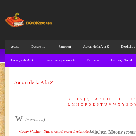
Acasa
Despre noi
Parteneri
Autori de la A la Z
Bookshop
Colecţia de Artă
Dezvoltare personală
Educatie
Laureaţi Nobel
Autori de la A la Z
Á
Î
Ó
Ş
Ţ
Ș
Ț
A
B
C
D
E
F
G
H
I
J
K
L
M
N
O
P
Q
R
S
T
U
V
W
X
Y
Z
D
W
(continued)
Witcher, Moony
Moony Witcher - Nina şi ochiul secret al Atlantidei
(conti