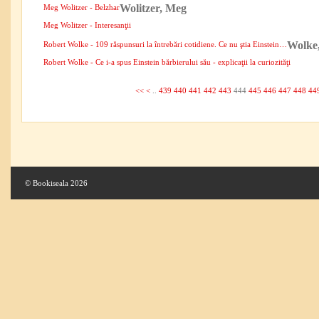
Wolitzer, Meg
Meg Wolitzer - Belzhar
Meg Wolitzer - Interesanţii
Wolke
Robert Wolke - 109 răspunsuri la întrebări cotidiene. Ce nu ştia Einstein…
Robert Wolke - Ce i-a spus Einstein bărbierului său - explicaţii la curiozităţi
<<
<
..
439
440
441
442
443
444
445
446
447
448
44
© Bookiseala 2026