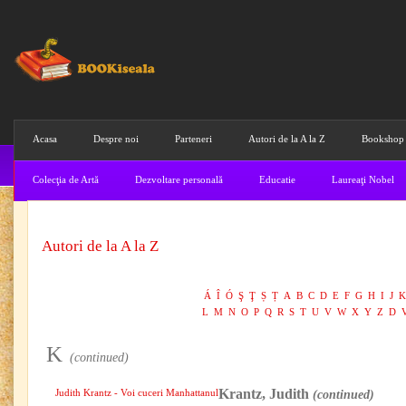
Acasa
Despre noi
Parteneri
Autori de la A la Z
Bookshop
Colecţia de Artă
Dezvoltare personală
Educatie
Laureaţi Nobel
Autori de la A la Z
Á
Î
Ó
Ş
Ţ
Ș
Ț
A
B
C
D
E
F
G
H
I
J
K
L
M
N
O
P
Q
R
S
T
U
V
W
X
Y
Z
D
K
(continued)
Krantz, Judith
Judith Krantz - Voi cuceri Manhattanul
(continued)