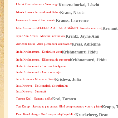
Krasznahorkai, László
László Krasznahorkai - Satantango
Kraus, Nicola
Nicola Kraus – Jurnalul unei dădace
Krauss, Lawrence
Lawrence Krauss - Omul cuantic
Kremnitz
Mite Kremnitz - REGELE CAROL AL ROMÂNIEI. Povestea unei vieți
Krentz, Jayne Ann
Jayne Ann Krentz - Minciuni nevinovate
Kress, Adrienne
Adrienne Kress - Alex şi comoara Wigpowder
Krishnamurti Jiddu
Jiddu Krishnamurti - Deplinătea vieţii
Krishnamurti, Jiddu
Jiddu Krishnamurti - Eliberarea de cunoscut
Jiddu Krishnamurti - Trezirea inteligenţei
Jiddu Krishnamurti - Unica revoluţie
Kristeva, Julia
Julia Kristeva - Moarte la Bizanţ
Julia Kristeva - Noile maladii ale sufletului
Julia Kristeva - Samuraii
Krol, Torsten
Torsten Krol - Oamenii delfin
Kropp, T
Tori Kropp - Sarcina ta pas cu pas. Ghid complet pentru viitorii părinţi
Kruckeberg, Dean
Dean Kruckeberg – Totul despre relaţiile publice