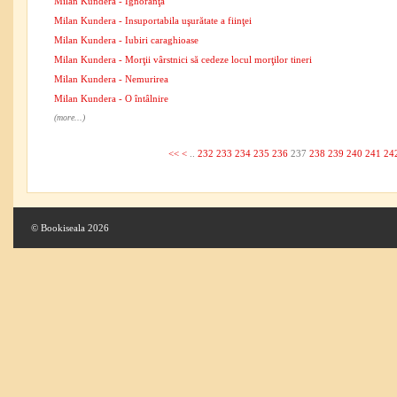
Milan Kundera - Ignoranţa
Milan Kundera - Insuportabila uşurătate a fiinţei
Milan Kundera - Iubiri caraghioase
Milan Kundera - Morţii vârstnici să cedeze locul morţilor tineri
Milan Kundera - Nemurirea
Milan Kundera - O întâlnire
(more...)
<<
<
..
232
233
234
235
236
237
238
239
240
241
24
© Bookiseala 2026