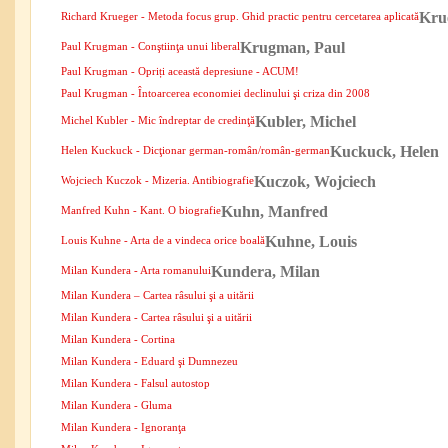
Kru
Richard Krueger - Metoda focus grup. Ghid practic pentru cercetarea aplicată
Krugman, Paul
Paul Krugman - Conştiinţa unui liberal
Paul Krugman - Opriți această depresiune - ACUM!
Paul Krugman - Întoarcerea economiei declinului şi criza din 2008
Kubler, Michel
Michel Kubler - Mic îndreptar de credinţă
Kuckuck, Helen
Helen Kuckuck - Dicţionar german-român/român-german
Kuczok, Wojciech
Wojciech Kuczok - Mizeria. Antibiografie
Kuhn, Manfred
Manfred Kuhn - Kant. O biografie
Kuhne, Louis
Louis Kuhne - Arta de a vindeca orice boală
Kundera, Milan
Milan Kundera - Arta romanului
Milan Kundera – Cartea râsului şi a uitării
Milan Kundera - Cartea râsului şi a uitării
Milan Kundera - Cortina
Milan Kundera - Eduard şi Dumnezeu
Milan Kundera - Falsul autostop
Milan Kundera - Gluma
Milan Kundera - Ignoranţa