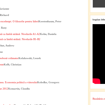
arianne
Richard
bogdan lefte
xcelenţei. O filozofie pentru lideri
Koestenbaum, Peter
 Ilany
ă ca limbă străină. Nivelurile A1-A2
Kohn, Daniela
ă ca limbă străină. Nivelurile B1-B2
hut, Andrew
inz
eobosit colimator
Kolakowski, Leszek
ente
Kolb, Christian
ea. Economia politică a viitorului
Kolodko, Grzegorz
me 2012
Komartin, Claudiu
Bunătărie.r