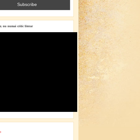
r, nu numai critic literar
o