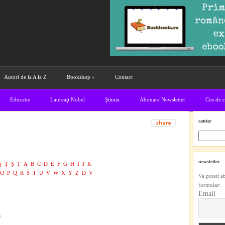
Autori de la A la Z
Bookshop
»
Contact
Educatie
Laureaţi Nobel
Ştiinta
Abonare Newsletter
Cos de 
cauta:
newsletter
Ş
Ţ
Ș
Ț
A
B
C
D
E
F
G
H
I
J
K
O
P
Q
R
S
T
U
V
W
X
Y
Z
D
V
Va puteti a
formular:
Email
)