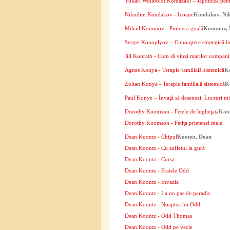
Yukari Wollboldt Komazaki – Japoneza pent
Nikodim Kondakov - Icoane
Kondakov, Ni
Mihail Kononov - Pioniera goală
Kononov, 
Sergei Konoplyov – Cunoaştere strategică în
Jill Konrath - Cum să vinzi marilor compani
Agnes Konya - Terapie familială sistemică
K
Zoltan Konya - Terapie familială sistemică
K
Paul Konye – Învaţă să desenezi. Lucruri m
Dorothy Koomson - Fetele de îngheţată
Koo
Dorothy Koomson - Fetiţa prietenei mele
Dean Koontz - Chipul
Koontz, Dean
Dean Koontz - Cu sufletul la gură
Dean Koontz - Cursa
Dean Koontz - Fratele Odd
Dean Koontz - Invazia
Dean Koontz - La un pas de paradis
Dean Koontz - Noaptea lui Odd
Dean Koontz - Odd Thomas
Dean Koontz - Odd pe vecie