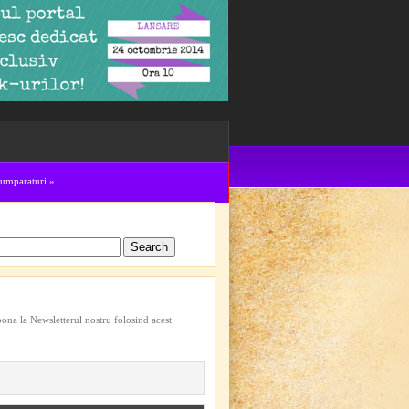
cumparaturi
»
bona la Newsletterul nostru folosind acest