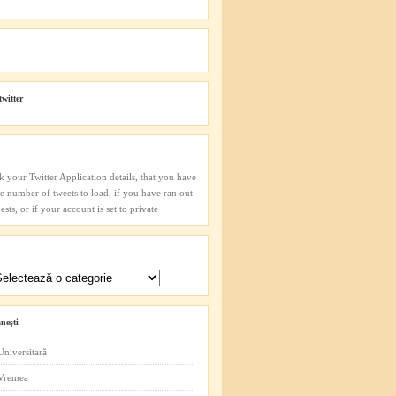
twitter
k your Twitter Application details, that you have
he number of tweets to load, if you have ran out
sts, or if your account is set to private
neşti
Universitară
 Vremea