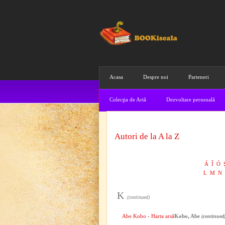
Acasa
Despre noi
Parteneri
Colecţia de Artă
Dezvoltare personală
Autori de la A la Z
Á
Î
Ó
L
M
N
K
(continued)
Abe Kobo - Harta arsă
Kobo, Abe
(continued