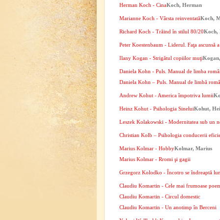
Herman Koch - Cina
Koch, Herman
Marianne Koch - Vârsta reinventată
Koch, M
Richard Koch - Trăind în stilul 80/20
Koch, 
Peter Koestenbaum - Liderul. Faţa ascunsă a e
Ilany Kogan - Strigătul copiilor muţi
Kogan,
Daniela Kohn - Puls. Manual de limba român
Daniela Kohn – Puls. Manual de limbă român
Andrew Kohut - America împotriva lumii
Ko
Heinz Kohut - Psihologia Sinelui
Kohut, He
Leszek Kolakowski - Modernitatea sub un n
Christian Kolb – Psihologia conducerii efici
Marius Kolmar - Hobby
Kolmar, Marius
Marius Kolmar - Rromi şi gagii
Grzegorz Kolodko - Încotro se îndreaptă lum
Claudiu Komartin - Cele mai frumoase poe
Claudiu Komartin - Circul domestic
Claudiu Komartin - Un anotimp în Berceni