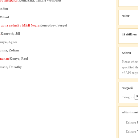
ru începători
Komazaki, Yukari Wollboldt
kodim
editor
Mihail
 zona extinsă a Mării Negre
Konoplyov, Sergei
i
Konrath, Jill
ilă citilă on 
onya, Agnes
onya, Zoltan
twitter:
inunate
Konye, Paul
Please chec
mson, Dorothy
specified t
of API reque
categorii
Categorii
edituri româ
Editura 
Editura