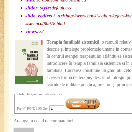
slider_style:
default.css
slide_redirect_url:
http://www.bookiseala.ro/agnes-kon
sistemica/80978.html
views:
22
Terapia familială sistemică
, o ramură relativ
descrie şi înţelege problemele umane în context
în centrul atenţiei terapeutului aflându-se sis
introducere în terapia familială sistemica si în 
familială. Lucrarea constituie un ghid util celo
această formă de terapie, descriind întregul pr
teoriile de utilitate practică, precum şi principa
Order Terapie familială sistemică
Preţ
@ RON29,95
Qty
:
Adauga in cosul de cumparaturi.