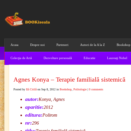
Acasa
Despre noi
Parteneri
Autori de la A la Z
Bookshop
Colecţia de Artă
Dezvoltare personală
Educatie
Laureaţi Nobel
Agnes Konya – Terapie familială sistemică
Posted by
Ilă Citilă
on Sep 8, 2012 in
Bookshop
,
Politologie
|
0 comments
autor:
Konya, Agnes
aparitie:
2012
editura:
Polirom
nr:
296
titlu:
Terapie familială sistemică