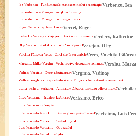
Verboncu, Ion
Ion Verboncu - Fundamentele managementului organizaţiei
Ion Verboncu – Management şi performanţe
Ion Verboncu – Managementul organizaţiei
Vercel, Roger
Roger Vercel - Căpitanul Conan
Verdery, Katherine
Katherine Verdery - Viaţa politică a trupurilor moarte
Verejan, Oleg
Oleg Verejan - Statistica actuarială în asigurări
Vereș, Voichița Pălăcea
Voichița Pălăcean Vereș - Cinci zile în sepembrie
Verghu, Margar
Margarita Miller Verghu - Vechi motive decorative romaneşti
Verginia, Vedinaş
Vedinaş Verginia - Drept administrativ
Vedinaş Verginia - Drept administrativ. Ediţia a VI-a revăzută şi actualizată
Verhalle
Esther Verhoef Verhallen - Animalele sălbatice. Enciclopedie completă
Verissimo, Erico
Erico Verissimo - Incident la Antares
Erico Verissimo - Noapte
Verissimo, Luis Fe
Luis Fernando Verissimo - Borges şi urangutanii eterni
Luis Fernando Verissimo - Clubul îngerilor
Luis Fernando Verissimo - Opozabilul
Luis Fernando Verissimo - Spionii