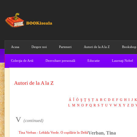
Acasa
Despre noi
Parteneri
Autori de la A la Z
Bookshop
Colecţia de Artă
Dezvoltare personală
Educatie
Laureaţi Nobel
Autori de la A la Z
Á
Î
Ó
Ş
Ţ
Ș
Ț
A
B
C
D
E
F
G
H
I
J
K
L
M
N
O
P
Q
R
S
T
U
V
W
X
Y
Z
D
V
(continued)
Verban, Tina
Tina Verban - Lebăda Verde. O copilărie în Deltă