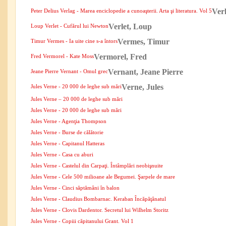
Verl
Peter Delius Verlag - Marea enciclopedie a cunoaşterii. Arta şi literatura. Vol 5
Verlet, Loup
Loup Verlet - Cufărul lui Newton
Vermes, Timur
Timur Vermes - Ia uite cine s-a întors
Vermorel, Fred
Fred Vermorel - Kate Moss
Vernant, Jeane Pierre
Jeane Pierre Vernant - Omul grec
Verne, Jules
Jules Verne - 20 000 de leghe sub mări
Jules Verne – 20 000 de leghe sub mări
Jules Verne - 20 000 de leghe sub mări
Jules Verne - Agenţia Thompson
Jules Verne - Burse de călătorie
Jules Verne - Capitanul Hatteras
Jules Verne - Casa cu aburi
Jules Verne - Castelul din Carpaţi. Întâmplări neobişnuite
Jules Verne - Cele 500 milioane ale Begumei. Şarpele de mare
Jules Verne - Cinci săptămâni în balon
Jules Verne - Claudius Bombarnac. Keraban Încăpăţânatul
Jules Verne - Clovis Dardentor. Secretul lui Wilhelm Storitz
Jules Verne - Copiii căpitanului Grant. Vol 1