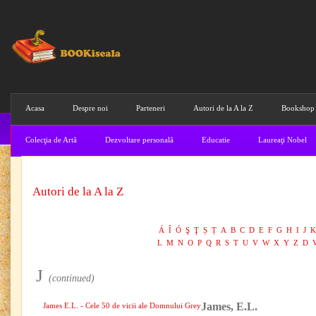
Acasa
Despre noi
Parteneri
Autori de la A la Z
Bookshop
Colecţia de Artă
Dezvoltare personală
Educatie
Laureaţi Nobel
Autori de la A la Z
Á
Î
Ó
Ş
Ţ
Ș
Ț
A
B
C
D
E
F
G
H
I
J
K
L
M
N
O
P
Q
R
S
T
U
V
W
X
Y
Z
D
J
(continued)
James, E.L.
James E.L. - Cele 50 de vicii ale Domnului Grey