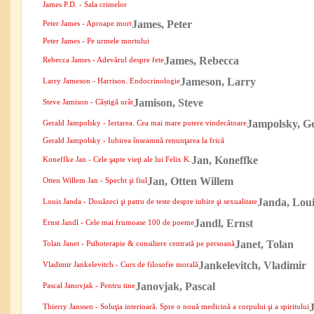
James P.D. - Sala crimelor
James, Peter
Peter James - Aproape mort
Peter James - Pe urmele mortului
James, Rebecca
Rebecca James - Adevărul despre fete
Jameson, Larry
Larry Jameson - Harrison. Endocrinologie
Jamison, Steve
Steve Jamison - Câștigă urât
Jampolsky, G
Gerald Jampolsky - Iertarea. Cea mai mare putere vindecătoare
Gerald Jampolsky - Iubirea înseamnă renunţarea la frică
Jan, Koneffke
Koneffke Jan - Cele şapte vieţi ale lui Felix K.
Jan, Otten Willem
Otten Willem Jan - Specht şi fiul
Janda, Loui
Louis Janda - Douăzeci şi patru de teste despre iubire şi sexualitate
Jandl, Ernst
Ernst Jandl - Cele mai frumoase 100 de poeme
Janet, Tolan
Tolan Janet - Psihoterapie & consiliere centrată pe persoană
Jankelevitch, Vladimir
Vladimir Jankelevitch - Curs de filosofie morală
Janovjak, Pascal
Pascal Janovjak - Pentru tine
Thierry Janssen - Soluţia interioară. Spre o nouă medicină a corpului şi a spiritului