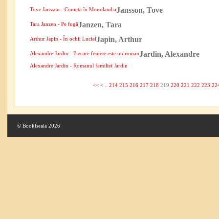
Jansson, Tove
Tove Jansson - Cometă în Momilandia
Janzen, Tara
Tara Janzen - Pe fugă
Japin, Arthur
Arthur Japin - În ochii Luciei
Jardin, Alexandre
Alexandre Jardin - Fiecare femeie este un roman
Alexandre Jardin - Romanul familiei Jardin
<<
<
..
214
215
216
217
218
219
220
221
222
223
22
© Bookiseala 2026