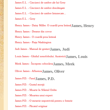
James E.L. - Cincizeci de umbre ale lui Grey
James E.L. - Cincizeci de umbre descătuşate
James E.L. - Cincizeci de umbre întunecate...
James E.L. - Grey
James, Henry
Henry James - Daisy Miller. O coardă prea întinsă
Henry James - Desene din covor
Henry James - O coardă prea întinsă
Henry James - Piața Washington
James, Judi
Judi James - Manual de gesturi
James, Louis
Louis James - Ghidul xenofobului. Austreicii
James, Meek
Meek James - Începem coborârea
James, Oliver
Oliver James - Afluenza
James, P.D.
James P.D. - Farul
James P.D. - Gustul morţii
James P.D. - Moarte în Sfântul Ordin
James P.D. - Moartea unui expert
James P.D. - O meserie nepotrivită pentru o femeie
James P.D. - Păcatul originar