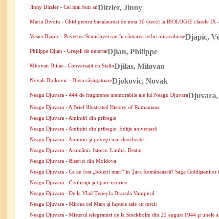
Ditzler, Jinny
Jinny Ditzler - Cel mai bun an
Maria Divoiu - Ghid pentru bacalaureat de nota 10 (zece) la BIOLOGIE clasele IX 
Djapic, V
Vesna Djapic - Povestea Stanislavei sau în căutarea ierbii miraculoase
Djian, Philippe
Philippe Djian - Greşeli de neiertat
Djilas, Milovan
Milovan Djilas - Conversații cu Stalin
Djokovic, Novak
Novak Djokovic - Dieta câștigătoare
Djuvara,
Neagu Djuvara - 444 de fragmente memorabile ale lui Neagu Djuvara
Neagu Djuvara - A Brief Illustrated History of Romanians
Neagu Djuvara - Amintiri din pribegie
Neagu Djuvara - Amintiri din pribegie. Ediţie aniversară
Neagu Djuvara - Amintiri şi poveşti mai deocheate
Neagu Djuvara - Aromânii. Istorie. Limbă. Destin
Neagu Djuvara - Biserici din Moldova
Neagu Djuvara - Ce au fost „boierii mari“ în Ţara Românească? Saga Grădiştenilor
Neagu Djuvara - Civilizaţii şi tipare istorice
Neagu Djuvara - De la Vlad Ţepeş la Dracula Vampirul
Neagu Djuvara - Mircea cel Mare şi luptele sale cu turcii
Neagu Djuvara - Misterul telegramei de la Stockholm din 23 august 1944 şi unele 