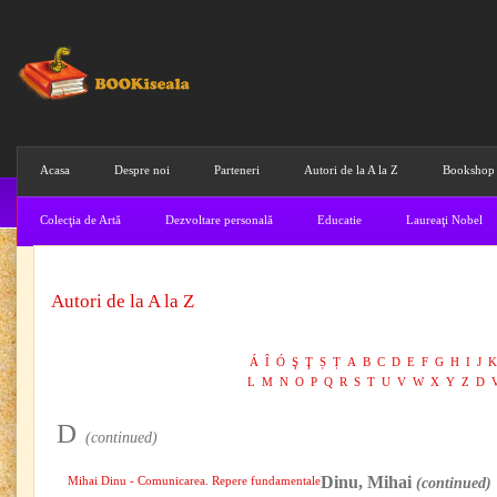
Acasa
Despre noi
Parteneri
Autori de la A la Z
Bookshop
Colecţia de Artă
Dezvoltare personală
Educatie
Laureaţi Nobel
Autori de la A la Z
Á
Î
Ó
Ş
Ţ
Ș
Ț
A
B
C
D
E
F
G
H
I
J
K
L
M
N
O
P
Q
R
S
T
U
V
W
X
Y
Z
D
D
(continued)
Dinu, Mihai
Mihai Dinu - Comunicarea. Repere fundamentale
(continued)