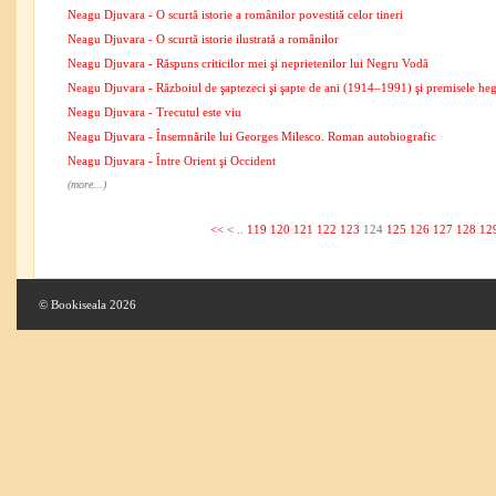
Neagu Djuvara - O scurtă istorie a românilor povestită celor tineri
Neagu Djuvara - O scurtă istorie ilustrată a românilor
Neagu Djuvara - Răspuns criticilor mei şi neprietenilor lui Negru Vodă
Neagu Djuvara - Războiul de şaptezeci şi şapte de ani (1914–1991) şi premisele h
Neagu Djuvara - Trecutul este viu
Neagu Djuvara - Însemnările lui Georges Milesco. Roman autobiografic
Neagu Djuvara - Între Orient şi Occident
(more...)
<<
<
..
119
120
121
122
123
124
125
126
127
128
12
© Bookiseala 2026