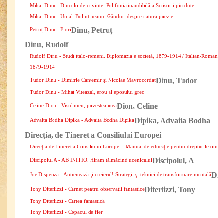
Mihai Dinu - Dincolo de cuvinte. Polifonia inaudibilă a Scrisorii pierdute
Mihai Dinu - Un alt Bolintineanu. Gânduri despre natura poeziei
Dinu, Petruț
Petruț Dinu - Fiori
Dinu, Rudolf
Rudolf Dinu - Studi italo-romeni. Diplomazia e società, 1879-1914 / Italian-Roman
1879-1914
Dinu, Tudor
Tudor Dinu - Dimitrie Cantemir şi Nicolae Mavrocordat
Tudor Dinu - Mihai Viteazul, erou al eposului grec
Dion, Celine
Celine Dion - Visul meu, povestea mea
Dipika, Advaita Bodha
Advaita Bodha Dipika - Advaita Bodha Dipika
Direcţia, de Tineret a Consiliului Europei
Direcţia de Tineret a Consiliului Europei - Manual de educaţie pentru drepturile omu
Discipolul, A
Discipolul A - AB INITIO. Hiram tălmăcind ucenicului
D
Joe Dispenza - Antrenează-ţi creierul! Strategii şi tehnici de transformare mentală
Diterlizzi, Tony
Tony Diterlizzi - Carnet pentru observaţii fantastice
Tony Diterlizzi - Cartea fantastică
Tony Diterlizzi - Copacul de fier