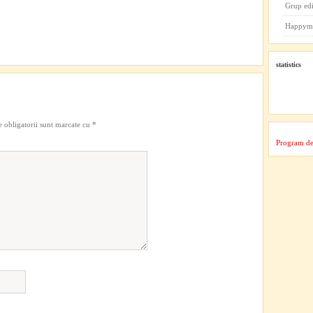
Grup ed
Happym
statistics
 obligatorii sunt marcate cu
*
Program de