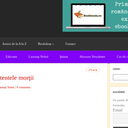
Autori de la A la Z
Bookshop
»
Contact
Educatie
Laureaţi Nobel
Ştiinta
Abonare Newsletter
Cos de 
cauta:
entele morţii
ureaţi Nobel
|
0 comments
newsletter
Va puteti a
formular:
Email