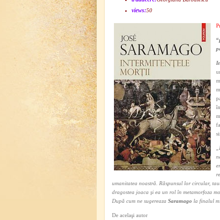
views:
50
P
“
p
I
u
m
m
p
î
m
f
s
„
n
e
r
umanitatea noastră. Răspunsul lor circular, tau
dragostea joaca şi ea un rol în metamorfoza morţ
După cum ne sugereaza
Saramago
la finalul m
De acelaşi autor