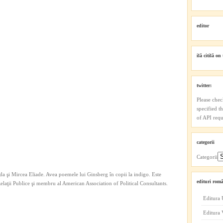
editor
ilă citilă on 
twitter:
Please chec
specified t
of API reque
categorii
Categorii
a şi Mircea Eliade. Avea poemele lui Ginsberg în copii la indigo. Este
edituri româ
 Relaţii Publice şi membru al American Association of Political Consultants.
Editura 
Editura