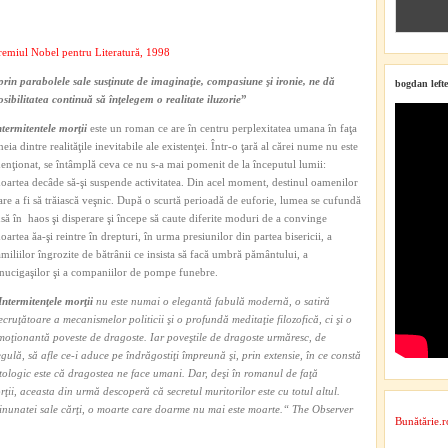
remiul Nobel pentru Literatură, 1998
prin parabolele sale susţinute de imaginaţie, compasiune şi ironie, ne dă
bogdan lefte
osibilitatea continuă să înţelegem o realitate iluzorie
”
ntermitentele morţii
este un roman ce are în centru perplexitatea umana în faţa
neia dintre realităţile inevitabile ale existenţei. Într-o ţară al cărei nume nu este
enţionat, se întâmplă ceva ce nu s-a mai pomenit de la începutul lumii:
oartea decâde să-şi suspende activitatea. Din acel moment, destinul oamenilor
are a fi să trăiască veşnic. După o scurtă perioadă de euforie, lumea se cufundă
nsă în haos şi disperare şi începe să caute diferite moduri de a convinge
oartea ăa-şi reintre în drepturi, în urma presiunilor din partea bisericii, a
amiliilor îngrozite de bătrânii ce insista să facă umbră pământului, a
inucigaşilor şi a companiilor de pompe funebre.
Intermitenţele morţii
nu este numai o elegantă fabulă modernă, o satiră
ecruţătoare a mecanismelor politicii şi o profundă meditaţie filozofică, ci şi o
moţionantă poveste de dragoste. Iar poveştile de dragoste urmăresc, de
egulă, să afle ce-i aduce pe îndrăgostiţi împreună şi, prin extensie, în ce constă
tologic este că dragostea ne face umani. Dar, deşi în romanul de faţă
ii, aceasta din urmă descoperă că secretul muritorilor este cu totul altul.
inunatei sale cărţi, o moarte care doarme nu mai este moarte.“
The Observer
Bunătărie.r