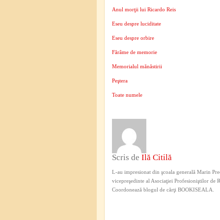
Anul morţii lui Ricardo Reis
Eseu despre luciditate
Eseu despre orbire
Fărâme de memorie
Memorialul mănăstirii
Peştera
Toate numele
Scris de
Ilă Citilă
L-au impresionat din şcoala generală Marin Pred
vicepreşedinte al Asociaţiei Profesioniştilor de
Coordonează blogul de cărţi BOOKISEALA.