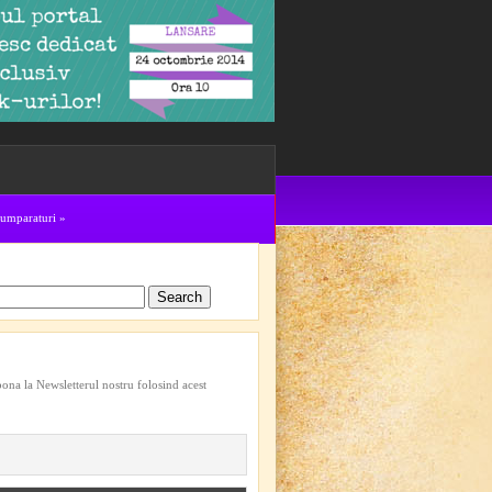
cumparaturi
»
bona la Newsletterul nostru folosind acest