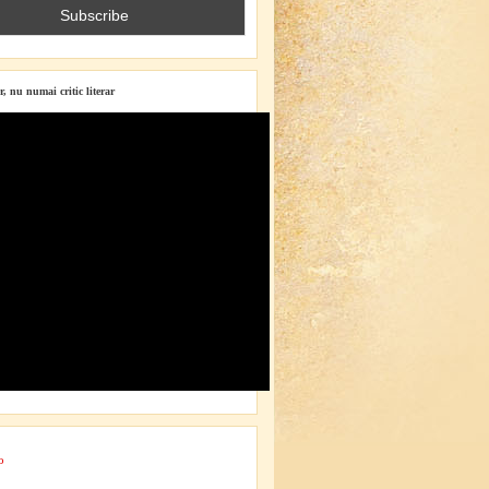
r, nu numai critic literar
o