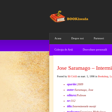
Acasa
Despre noi
Parteneri
Colecţia de Artă
Dezvoltare personală
Jose Saramago – Intermit
Posted by
Ilă Citilă
on mart. 5, 1998 in
Bookshop
,
La
aparitie:
2009
autor:
Saramago, Jose
editura:
Polirom
nr:
312
titlu:
Intermitentele morţii
traducere:
Georgiana Bărbulescu