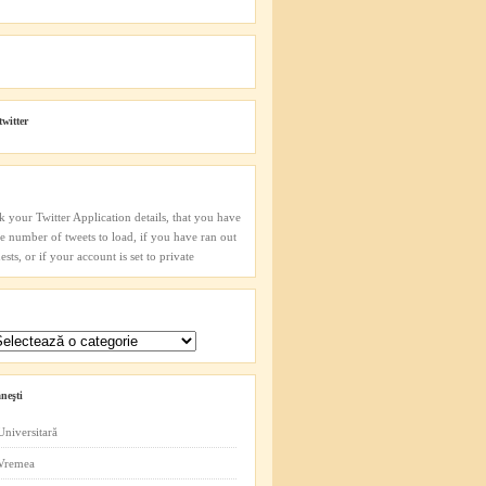
twitter
k your Twitter Application details, that you have
he number of tweets to load, if you have ran out
sts, or if your account is set to private
neşti
Universitară
 Vremea