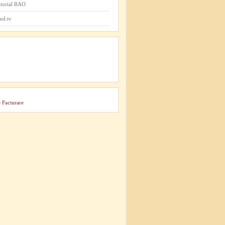
itorial RAO
ed.tv
 Facturare