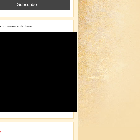
r, nu numai critic literar
o