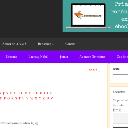
Autori de la A la Z
Bookshop
»
Contact
Educatie
Laureaţi Nobel
Ştiinta
Abonare Newsletter
Cos de 
cauta:
newsletter
Ş
Ţ
Ș
Ț
A
B
C
D
E
F
G
H
I
J
K
O
P
Q
R
S
T
U
V
W
X
Y
Z
D
V
Va puteti a
formular:
Email
re
Braşoveanu, Rodica Ojog