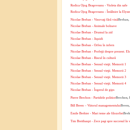
Rodica Ojog Braşoveanu - Violeta din safe
Rodica Ojog Braşoveanu - Întâlnire la Elyse
Nicolae Breban - Vinovaţi fără vină
Breban,
Nicolae Breban - Animale bolnave
Nicolae Breban - Drumul la zid
Nicolae Breban - Jiquidi
Nicolae Breban - Orfeu în infern
Nicolae Breban - Profeţii despre prezent. El
Nicolae Breban - Riscul în cultură
Nicolae Breban - Sensul vieţii. Memorii 1
Nicolae Breban - Sensul vieţii. Memorii 2
Nicolae Breban - Sensul vieţii. Memorii 3
Nicolae Breban - Sensul vieţii. Memorii 4
Nicolae Breban - Îngerul de gips
Pierre Brechon - Partidele politice
Brechon, 
Bill Breen – Viitorul managementului
Breen, 
Emile Brehier - Mari teme ale filozofiei
Breh
Tim Breithaupt - Zece paşi spre succesul în 