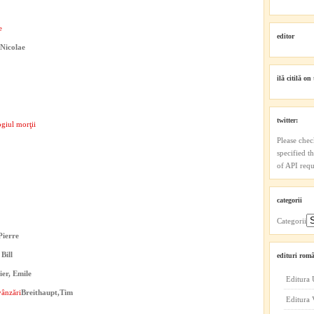
e
editor
 Nicolae
ilă citilă on 
twitter:
ogiul morţii
Please chec
specified t
of API reque
categorii
Categorii
Pierre
Bill
edituri româ
ier, Emile
Editura 
vânzări
Breithaupt,Tim
Editura