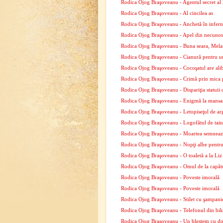
Rodica Ojog Braşoveanu - Agentul secret al 
Rodica Ojog Braşoveanu - Al cincilea as
Rodica Ojog Braşoveanu - Anchetă în infern
Rodica Ojog Braşoveanu - Apel din necunos
Rodica Ojog Braşoveanu - Buna seara, Mela
Rodica Ojog Braşoveanu - Cianură pentru u
Rodica Ojog Braşoveanu - Cocoşatul are ali
Rodica Ojog Braşoveanu - Crimă prin mica p
Rodica Ojog Braşoveanu - Dispariţia statuii 
Rodica Ojog Braşoveanu - Enigmă la mansa
Rodica Ojog Braşoveanu - Letopiseţul de ar
Rodica Ojog Braşoveanu - Logofătul de tai
Rodica Ojog Braşoveanu - Moartea semnează
Rodica Ojog Braşoveanu - Nopţi albe pentr
Rodica Ojog Braşoveanu - O toaletă a la Liz
Rodica Ojog Braşoveanu - Omul de la capătu
Rodica Ojog Braşoveanu - Poveste imorală
Rodica Ojog Braşoveanu - Poveste imorală
Rodica Ojog Braşoveanu - Stilet cu şampani
Rodica Ojog Braşoveanu - Telefonul din bik
Rodica Ojog Braşoveanu - Un blestem cu dom