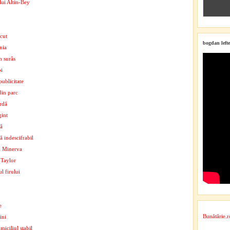
lui Altin-Bey
cut
bogdan lefte
nia
n surâs
bi
ublicitate
din parc
rdă
gint
nă
 indescifrabil
u Minerva
 Taylor
l firului
e
Bunătărie.r
ini
iciliul stabil