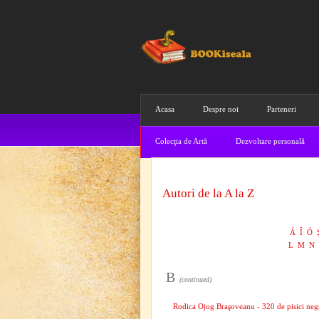
Acasa
Despre noi
Parteneri
Colecţia de Artă
Dezvoltare personală
Autori de la A la Z
Á
Î
Ó
L
M
N
B
(continued)
Rodica Ojog Braşoveanu - 320 de pisici neg