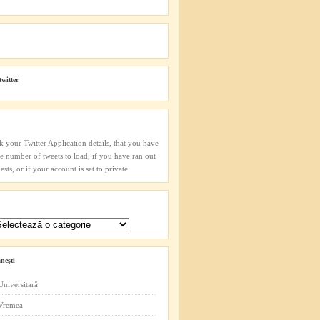
twitter
k your Twitter Application details, that you have
he number of tweets to load, if you have ran out
sts, or if your account is set to private
neşti
Universitară
 Vremea