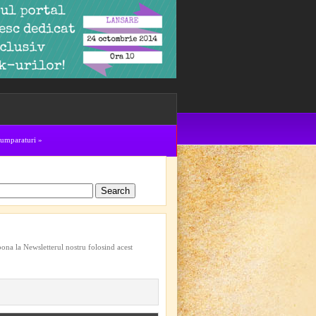
cumparaturi
»
bona la Newsletterul nostru folosind acest