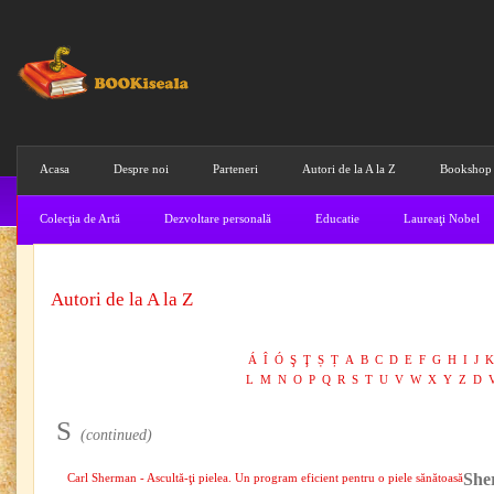
Acasa
Despre noi
Parteneri
Autori de la A la Z
Bookshop
Colecţia de Artă
Dezvoltare personală
Educatie
Laureaţi Nobel
Autori de la A la Z
Á
Î
Ó
Ş
Ţ
Ș
Ț
A
B
C
D
E
F
G
H
I
J
K
L
M
N
O
P
Q
R
S
T
U
V
W
X
Y
Z
D
S
(continued)
She
Carl Sherman - Ascultă-ţi pielea. Un program eficient pentru o piele sănătoasă