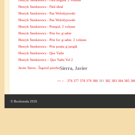
Henryk Sienkiewicz - Fără dogmă. 2 volume
Henryk Sienkiewicz - Fără ideal
Henryk Sienkiewicz - Pan Wolodyjowski
Henryk Sienkiewicz - Pan Wolodyjowski
Henryk Sienkiewicz - Potopul. 2 volume
Henryk Sienkiewicz - Prin foc şi sabie
Henryk Sienkiewicz - Prin foc şi sabie. 2 volume
Henryk Sienkiewicz - Prin pustiu şi junglă
Henryk Sienkiewicz - Quo Vadis
Henryk Sienkiewicz – Quo Vadis Vol 2
Sierra, Javier
Javier Sierra - Îngerul pierdut
<<
<
..
376
377
378
379
380
381
382
383
384
385
38
© Bookiseala 2026