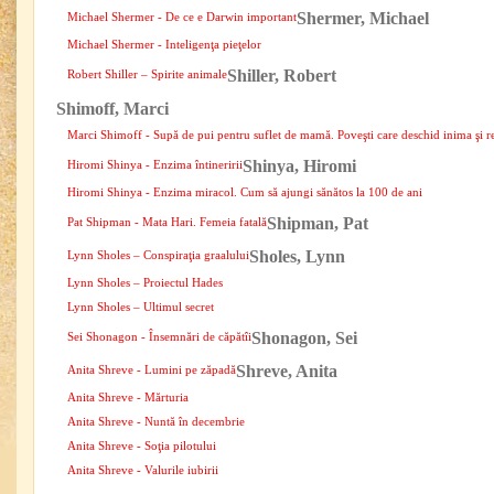
Shermer, Michael
Michael Shermer - De ce e Darwin important
Michael Shermer - Inteligenţa pieţelor
Shiller, Robert
Robert Shiller – Spirite animale
Shimoff, Marci
Marci Shimoff - Supă de pui pentru suflet de mamă. Poveşti care deschid inima şi r
Shinya, Hiromi
Hiromi Shinya - Enzima întineririi
Hiromi Shinya - Enzima miracol. Cum să ajungi sănătos la 100 de ani
Shipman, Pat
Pat Shipman - Mata Hari. Femeia fatală
Sholes, Lynn
Lynn Sholes – Conspiraţia graalului
Lynn Sholes – Proiectul Hades
Lynn Sholes – Ultimul secret
Shonagon, Sei
Sei Shonagon - Însemnări de căpătîi
Shreve, Anita
Anita Shreve - Lumini pe zăpadă
Anita Shreve - Mărturia
Anita Shreve - Nuntă în decembrie
Anita Shreve - Soţia pilotului
Anita Shreve - Valurile iubirii