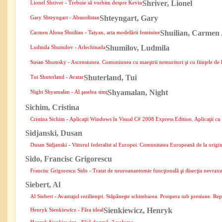
Shriver, Lionel
Lionel Shriver - Trebuie să vorbim despre Kevin
Shteyngart, Gary
Gary Shteyngart - Absurdistan
Shuilian, Carmen
Carmen Alona Shuilian - Taiyan, arta modelării feminine
Shumilov, Ludmila
Ludmila Shumilov - Arlechinada
Susan Shumsky - Ascensiunea. Comuniunea cu maeştrii nemuritori şi cu fiinţele de
Shuterland, Tui
Tui Shuterland - Avatar
Shyamalan, Night
Night Shyamalan - Al şaselea simţ
Sichim, Cristina
Cristina Sichim - Aplicaţii Windows în Visual C# 2008 Express Edition. Aplicaţii c
Sidjanski, Dusan
Dusan Sidjanski - Viitorul federalist al Europei. Comunitatea Europeană de la origin
Sido, Francisc Grigorescu
Francisc Grigorescu Sido - Tratat de neuroanantomie funcţională şi disecţia nevraxu
Siebert, Al
Al Siebert - Avantajul rezilienţei. Stăpâneşte schimbarea. Prospera sub presiune. Re
Sienkiewicz, Henryk
Henryk Sienkiewicz - Făra ideal