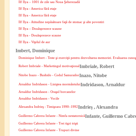
Ilf Ilya – 1001 de zile sau Noua Şeherezadă
Ilf Ilya - America fără etaje
Ilf Ilya - America fără etaje
Ilf Ilya - Atitudine nepăsătoare faţă de stomac şi alte povestiri
Ilf Ilya – Douăsprezece scaune
Ilf Ilya - Douăsprezece scaune
Ilf Ilya - Viţelul de aur
Imbert, Dominique
Dominique Imbert - Teste şi exerciţii pentru dezvoltarea memoriei. Evaluarea cunoştin
Imbriale, Robert
Robert Imbriale - Marketingul motivaţional
Inazo, Nitobe
Nitobe Inazo - Bushido - Codul Samurailor
Indridason, Arnaldur
Arnaldur Indridason - Liniştea mormântului
Arnaldur Indridason - Oraşul borcanelor
Arnaldur Indridason - Vocile
Indrieş , Alexandra
Alexandra Indrieş - Timişoara 1990–1992
Infante, Guillermo Cabr
Guillermo Cabrera Infante - Nimfa nestatornică
Guillermo Cabrera Infante - Trei tigri trişti
Guillermo Cabrera Infante - Trupuri divine