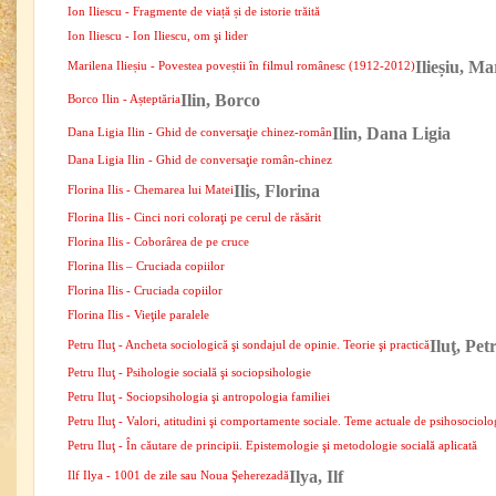
Ion Iliescu - Fragmente de viață și de istorie trăită
Ion Iliescu - Ion Iliescu, om şi lider
Ilieșiu, Ma
Marilena Ilieșiu - Povestea poveștii în filmul românesc (1912-2012)
Ilin, Borco
Borco Ilin - Așteptăria
Ilin, Dana Ligia
Dana Ligia Ilin - Ghid de conversaţie chinez-român
Dana Ligia Ilin - Ghid de conversaţie român-chinez
Ilis, Florina
Florina Ilis - Chemarea lui Matei
Florina Ilis - Cinci nori coloraţi pe cerul de răsărit
Florina Ilis - Coborârea de pe cruce
Florina Ilis – Cruciada copiilor
Florina Ilis - Cruciada copiilor
Florina Ilis - Vieţile paralele
Iluţ, Pet
Petru Iluţ - Ancheta sociologică şi sondajul de opinie. Teorie şi practică
Petru Iluţ - Psihologie socială şi sociopsihologie
Petru Iluţ - Sociopsihologia şi antropologia familiei
Petru Iluţ - Valori, atitudini şi comportamente sociale. Teme actuale de psihosociolo
Petru Iluţ - În căutare de principii. Epistemologie şi metodologie socială aplicată
Ilya, Ilf
Ilf Ilya - 1001 de zile sau Noua Şeherezadă