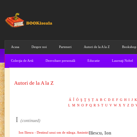
Acasa
Despre noi
Parteneri
Autori de la A la Z
Bookshop
Colecţia de Artă
Dezvoltare personală
Educatie
Laureaţi Nobel
Autori de la A la Z
Á
Î
Ó
Ş
Ţ
Ș
Ț
A
B
C
D
E
F
G
H
I
J
K
L
M
N
O
P
Q
R
S
T
U
V
W
X
Y
Z
D
I
(continued)
Iliescu, Ion
Ion Iliescu - Destinul unui om de stânga. Amintiri