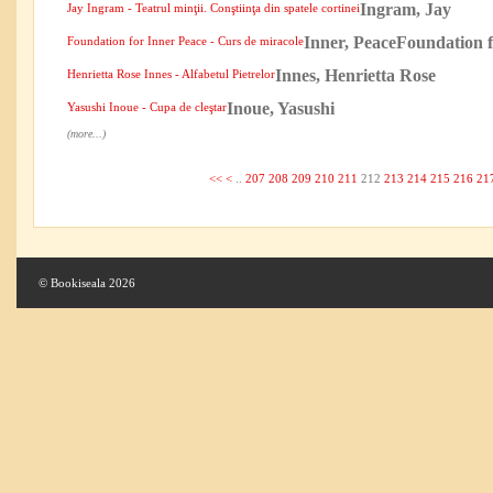
Ingram, Jay
Jay Ingram - Teatrul minţii. Conştiinţa din spatele cortinei
Inner, PeaceFoundation 
Foundation for Inner Peace - Curs de miracole
Innes, Henrietta Rose
Henrietta Rose Innes - Alfabetul Pietrelor
Inoue, Yasushi
Yasushi Inoue - Cupa de cleştar
(more...)
<<
<
..
207
208
209
210
211
212
213
214
215
216
21
© Bookiseala 2026