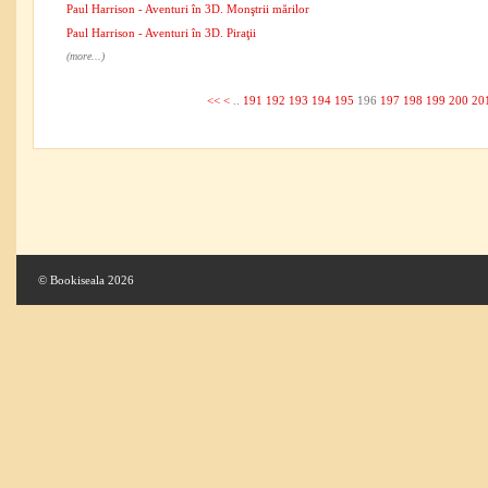
Paul Harrison - Aventuri în 3D. Monştrii mărilor
Paul Harrison - Aventuri în 3D. Piraţii
(more...)
<<
<
..
191
192
193
194
195
196
197
198
199
200
20
© Bookiseala 2026