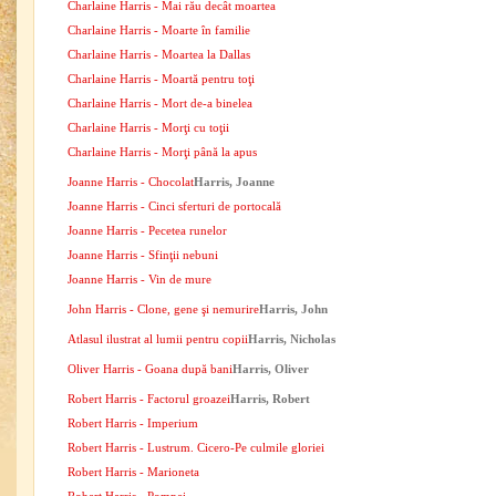
Charlaine Harris - Mai rău decât moartea
Charlaine Harris - Moarte în familie
Charlaine Harris - Moartea la Dallas
Charlaine Harris - Moartă pentru toţi
Charlaine Harris - Mort de-a binelea
Charlaine Harris - Morţi cu toţii
Charlaine Harris - Morţi până la apus
Joanne Harris - Chocolat
Harris, Joanne
Joanne Harris - Cinci sferturi de portocală
Joanne Harris - Pecetea runelor
Joanne Harris - Sfinţii nebuni
Joanne Harris - Vin de mure
John Harris - Clone, gene şi nemurire
Harris, John
Atlasul ilustrat al lumii pentru copii
Harris, Nicholas
Oliver Harris - Goana după bani
Harris, Oliver
Robert Harris - Factorul groazei
Harris, Robert
Robert Harris - Imperium
Robert Harris - Lustrum. Cicero-Pe culmile gloriei
Robert Harris - Marioneta