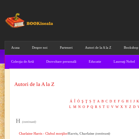
Acasa
Despre noi
Parteneri
Autori de la A la Z
Bookshop
Colecţia de Artă
Dezvoltare personală
Educatie
Laureaţi Nobel
Autori de la A la Z
Á
Î
Ó
Ş
Ţ
Ș
Ț
A
B
C
D
E
F
G
H
I
J
K
L
M
N
O
P
Q
R
S
T
U
V
W
X
Y
Z
D
H
(continued)
Charlaine Harris - Clubul morţilor
Harris, Charlaine
(continued)