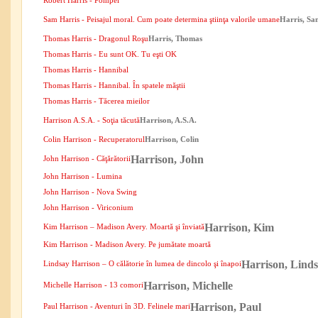
Robert Harris - Pompei
Sam Harris - Peisajul moral. Cum poate determina ştiinţa valorile umane
Harris, Sa
Thomas Harris - Dragonul Roşu
Harris, Thomas
Thomas Harris - Eu sunt OK. Tu eşti OK
Thomas Harris - Hannibal
Thomas Harris - Hannibal. În spatele măştii
Thomas Harris - Tăcerea mieilor
Harrison A.S.A. - Soţia tăcută
Harrison, A.S.A.
Colin Harrison - Recuperatorul
Harrison, Colin
Harrison, John
John Harrison - Căţărătorii
John Harrison - Lumina
John Harrison - Nova Swing
John Harrison - Viriconium
Harrison, Kim
Kim Harrison – Madison Avery. Moartă şi înviată
Kim Harrison - Madison Avery. Pe jumătate moartă
Harrison, Lind
Lindsay Harrison – O călătorie în lumea de dincolo şi înapoi
Harrison, Michelle
Michelle Harrison - 13 comori
Harrison, Paul
Paul Harrison - Aventuri în 3D. Felinele mari