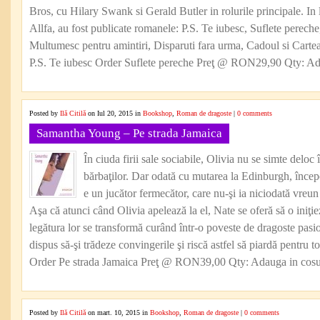
Bros, cu Hilary Swank si Gerald Butler in rolurile principale. In
Allfa, au fost publicate romanele: P.S. Te iubesc, Suflete pereche
Multumesc pentru amintiri, Disparuti fara urma, Cadoul si Cartea 
P.S. Te iubesc Order Suflete pereche Preţ @ RON29,90 Qty: Ada
Posted by
Ilă Citilă
on Iul 20, 2015 in
Bookshop
,
Roman de dragoste
|
0 comments
Samantha Young – Pe strada Jamaica
În ciuda firii sale sociabile, Olivia nu se simte deloc
bărbaţilor. Dar odată cu mutarea la Edinburgh, înce
e un jucător fermecător, care nu-şi ia niciodată vreu
Aşa că atunci când Olivia apelează la el, Nate se oferă să o iniţiez
legătura lor se transformă curând într-o poveste de dragoste pasi
dispus să-şi trădeze convingerile şi riscă astfel să piardă pentru 
Order Pe strada Jamaica Preţ @ RON39,00 Qty: Adauga in cosul
Posted by
Ilă Citilă
on mart. 10, 2015 in
Bookshop
,
Roman de dragoste
|
0 comments