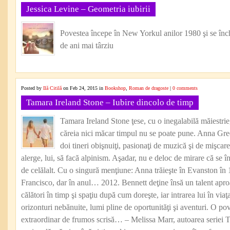
Jessica Levine – Geometria iubirii
Povestea începe în New Yorkul anilor 1980 şi se înch
de ani mai târziu
Posted by
Ilă Citilă
on Feb 24, 2015 in
Bookshop
,
Roman de dragoste
|
0 comments
Tamara Ireland Stone – Iubire dincolo de timp
Tamara Ireland Stone ţese, cu o inegalabilă măiestrie, 
căreia nici măcar timpul nu se poate pune. Anna Gr
doi tineri obişnuiţi, pasionaţi de muzică şi de mişcarea
alerge, lui, să facă alpinism. Aşadar, nu e deloc de mirare că se 
de celălalt. Cu o singură menţiune: Anna trăieşte în Evanston în 
Francisco, dar în anul… 2012. Bennett deţine însă un talent apr
călători în timp şi spaţiu după cum doreşte, iar intrarea lui în via
orizonturi nebănuite, lumi pline de oportunităţi şi aventuri. О po
extraordinar de frumos scrisă… – Melissa Marr, autoarea seriei