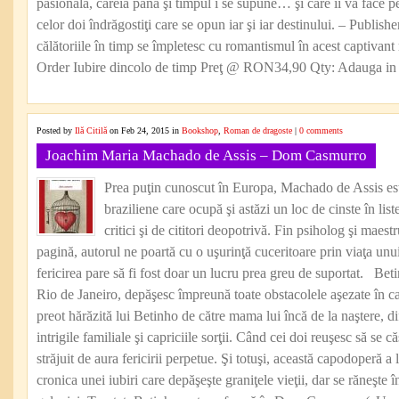
pasională, căreia până şi timpul i se supune… şi care îi va face pe 
celor doi îndrăgostiţi care se opun iar şi iar destinului. – Publish
călătoriile în timp se împletesc cu romantismul în acest captiva
Order Iubire dincolo de timp Preţ @ RON34,90 Qty: Adauga in c
Posted by
Ilă Citilă
on Feb 24, 2015 in
Bookshop
,
Roman de dragoste
|
0 comments
Joachim Maria Machado de Assis – Dom Casmurro
Prea puţin cunoscut în Europa, Machado de Assis este 
braziliene care ocupă şi astăzi un loc de cinste în liste
critici şi de cititori deopotrivă. Fin psiholog şi maestr
pagină, autorul ne poartă cu o uşurinţă cuceritoare prin viaţa unu
fericirea pare să fi fost doar un lucru prea greu de suportat. Beti
Rio de Janeiro, depăşesc împreună toate obstacolele aşezate în cale
preot hărăzită lui Betinho de către mama lui încă de la naştere, di
intrigile familiale şi capriciile sorţii. Când cei doi reuşesc să se c
străjuit de aura fericirii perpetue. Şi totuşi, această capodoperă a l
cronica unei iubiri care depăşeşte graniţele vieţii, dar se răneşt