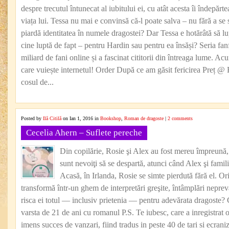
despre trecutul întunecat al iubitului ei, cu atât acesta îi îndepărte
viața lui. Tessa nu mai e convinsă că-l poate salva – nu fără a se s
piardă identitatea în numele dragostei? Dar Tessa e hotărâtă să l
cine luptă de fapt – pentru Hardin sau pentru ea însăși? Seria fan
miliard de fani online și a fascinat cititorii din întreaga lume. Ac
care vuiește internetul! Order După ce am găsit fericirea Preț
cosul de...
Posted by
Ilă Citilă
on Ian 1, 2016 in
Bookshop
,
Roman de dragoste
|
2 comments
Cecelia Ahern – Suflete pereche
Din copilărie, Rosie şi Alex au fost mereu împreună, l
sunt nevoiţi să se despartă, atunci când Alex şi famil
Acasă, în Irlanda, Rosie se simte pierdută fără el. Or
transformă într-un ghem de interpretări greşite, întâmplări nepr
risca ei totul — inclusiv prietenia — pentru adevărata dragoste? 
varsta de 21 de ani cu romanul P.S. Te iubesc, care a inregistrat o
imens succes de vanzari, fiind tradus in peste 40 de tari si ecrani