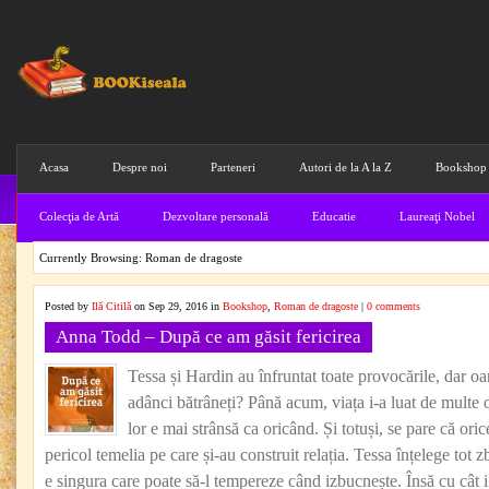
Acasa
Despre noi
Parteneri
Autori de la A la Z
Bookshop
Colecţia de Artă
Dezvoltare personală
Educatie
Laureaţi Nobel
Currently Browsing: Roman de dragoste
Posted by
Ilă Citilă
on Sep 29, 2016 in
Bookshop
,
Roman de dragoste
|
0 comments
Anna Todd – După ce am găsit fericirea
Tessa și Hardin au înfruntat toate provocările, dar oare
adânci bătrâneți? Până acum, viața i-a luat de multe 
lor e mai strânsă ca oricând. Și totuși, se pare că ori
pericol temelia pe care și-au construit relația. Tessa înțelege tot 
e singura care poate să-l tempereze când izbucnește. Însă cu cât 