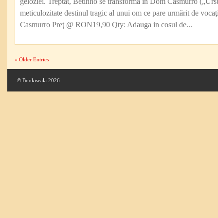
geloziei. Treptat, Betinho se transformă în Dom Casmurro („Ursu
meticulozitate destinul tragic al unui om ce pare urmărit de vocaţ
Casmurro Preţ @ RON19,90 Qty: Adauga in cosul de...
« Older Entries
© Bookiseala 2026