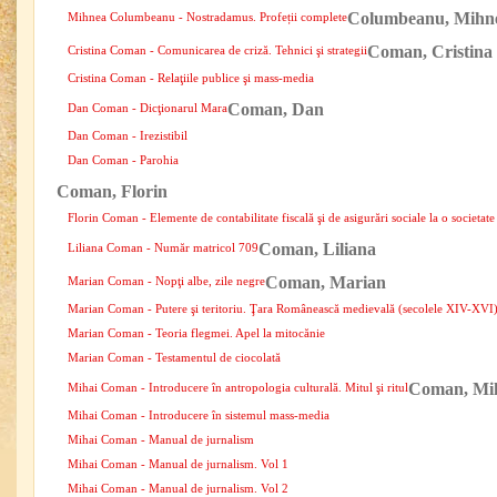
Columbeanu, Mihn
Mihnea Columbeanu - Nostradamus. Profeții complete
Coman, Cristina
Cristina Coman - Comunicarea de criză. Tehnici şi strategii
Cristina Coman - Relaţiile publice şi mass-media
Coman, Dan
Dan Coman - Dicţionarul Mara
Dan Coman - Irezistibil
Dan Coman - Parohia
Coman, Florin
Florin Coman - Elemente de contabilitate fiscală şi de asigurări sociale la o societat
Coman, Liliana
Liliana Coman - Număr matricol 709
Coman, Marian
Marian Coman - Nopţi albe, zile negre
Marian Coman - Putere şi teritoriu. Ţara Românească medievală (secolele XIV-XVI
Marian Coman - Teoria flegmei. Apel la mitocănie
Marian Coman - Testamentul de ciocolată
Coman, Mi
Mihai Coman - Introducere în antropologia culturală. Mitul şi ritul
Mihai Coman - Introducere în sistemul mass-media
Mihai Coman - Manual de jurnalism
Mihai Coman - Manual de jurnalism. Vol 1
Mihai Coman - Manual de jurnalism. Vol 2