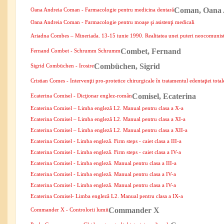
Coman, Oana 
Oana Andreia Coman - Farmacologie pentru medicina dentară
Oana Andreia Coman - Farmacologie pentru moaşe şi asistenţi medicali
Ariadna Combes – Mineriada. 13-15 iunie 1990. Realitatea unei puteri neocomunis
Combet, Fernand
Fernand Combet - Schrumm Schrumm
Combüchen, Sigrid
Sigrid Combüchen - Irosire
Cristian Comes - Intervenţii pro-protetice chirurgicale în tratamentul edentaţiei total
Comisel, Ecaterina
Ecaterina Comisel - Dicţionar englez-român
Ecaterina Comisel – Limba engleză L2. Manual pentru clasa a X-a
Ecaterina Comisel – Limba engleză L2. Manual pentru clasa a XI-a
Ecaterina Comisel – Limba engleză L2. Manual pentru clasa a XII-a
Ecaterina Comisel - Limba engleză. Firm steps - caiet clasa a III-a
Ecaterina Comisel - Limba engleză. Firm steps - caiet clasa a IV-a
Ecaterina Comisel - Limba engleză. Manual pentru clasa a III-a
Ecaterina Comisel - Limba engleză. Manual pentru clasa a IV-a
Ecaterina Comisel - Limba engleză. Manual pentru clasa a IV-a
Ecaterina Comisel- Limba engleză L2. Manual pentru clasa a IX-a
Commander X
Commander X - Controlorii lumii