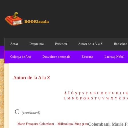
Acasa
Despre noi
Parteneri
Autori de la A la Z
Bookshop
Colecţia de Artă
Dezvoltare personală
Educatie
Laureaţi Nobel
Autori de la A la Z
Á
Î
Ó
Ş
Ţ
Ș
Ț
A
B
C
D
E
F
G
H
I
J
K
L
M
N
O
P
Q
R
S
T
U
V
W
X
Y
Z
D
C
(continued)
Colombani, Marie F
Marie Françoise Colombani – Millennium, Stieg şi eu