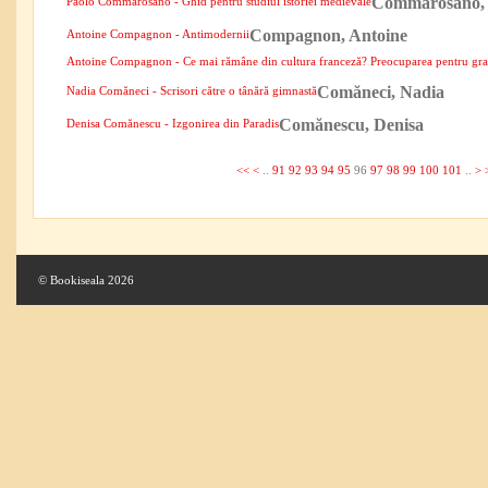
Commarosano, 
Paolo Commarosano - Ghid pentru studiul istoriei medievale
Compagnon, Antoine
Antoine Compagnon - Antimodernii
Antoine Compagnon - Ce mai rămâne din cultura franceză? Preocuparea pentru gr
Comăneci, Nadia
Nadia Comăneci - Scrisori către o tânără gimnastă
Comănescu, Denisa
Denisa Comănescu - Izgonirea din Paradis
<<
<
..
91
92
93
94
95
96
97
98
99
100
101
..
>
© Bookiseala 2026