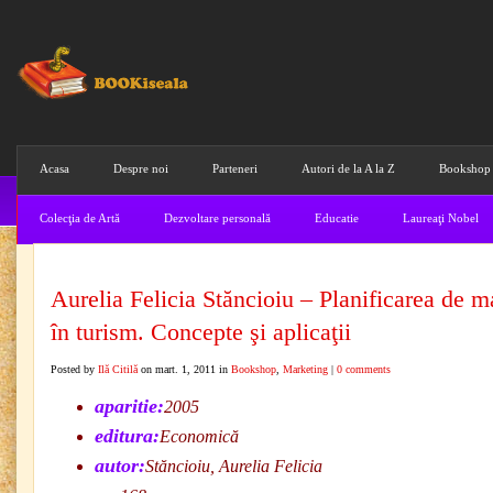
Acasa
Despre noi
Parteneri
Autori de la A la Z
Bookshop
Colecţia de Artă
Dezvoltare personală
Educatie
Laureaţi Nobel
Aurelia Felicia Stăncioiu – Planificarea de m
în turism. Concepte şi aplicaţii
Posted by
Ilă Citilă
on mart. 1, 2011 in
Bookshop
,
Marketing
|
0 comments
aparitie:
2005
editura:
Economică
autor:
Stăncioiu, Aurelia Felicia