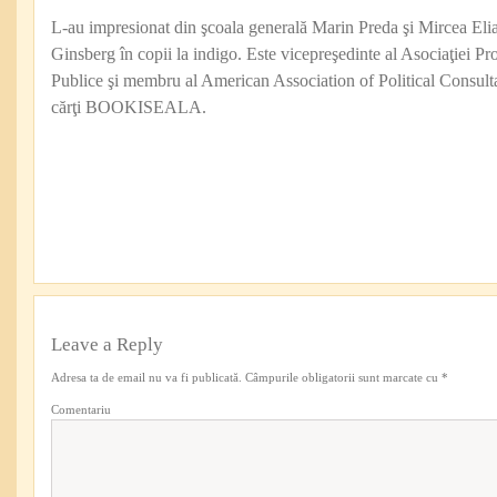
L-au impresionat din şcoala generală Marin Preda şi Mircea Eli
Ginsberg în copii la indigo. Este vicepreşedinte al Asociaţiei Pro
Publice şi membru al American Association of Political Consul
cărţi BOOKISEALA.
Leave a Reply
Adresa ta de email nu va fi publicată.
Câmpurile obligatorii sunt marcate cu
*
Comentariu