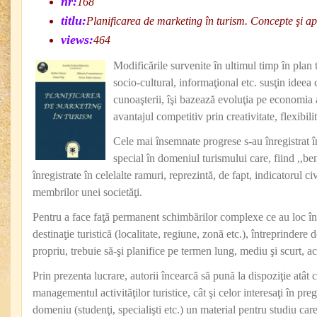
nr:
168
titlu:
Planificarea de marketing în turism. Concepte şi apl
views:
464
Modificările survenite în ultimul timp în plan 
socio-cultural, informaţional etc. susţin ideea 
cunoaşterii, îşi bazează evoluţia pe economia a
avantajul competitiv prin creativitate, flexibil
Cele mai însemnate progrese s-au înregistrat în 
special în domeniul turismului care, fiind ,,ben
înregistrate în celelalte ramuri, reprezintă, de fapt, indicatorul civ
membrilor unei societăţi.
Pentru a face faţă permanent schimbărilor complexe ce au loc în
destinaţie turistică (localitate, regiune, zonă etc.), întreprinder
propriu, trebuie să-şi planifice pe termen lung, mediu şi scurt, act
Prin prezenta lucrare, autorii încearcă să pună la dispoziţie atât 
managementul activităţilor turistice, cât şi celor interesaţi în pre
domeniu (studenţi, specialişti etc.) un material pentru studiu care 