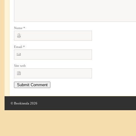
Nume
*
Email
*
Site web
© Bookiseala 2026