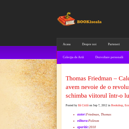
Acasa
Despre noi
Parteneri
Colecţia de Artă
Dezvoltare personală
Thomas Friedman – Cald,
avem nevoie de o revolu
schimba viitorul într-o l
Posted by
Ilă Citilă
on Sep 7, 2012 in
Bookshop
,
Eco
autor:
Friedman, Thomas
editura:
Polirom
aparitie:
2010