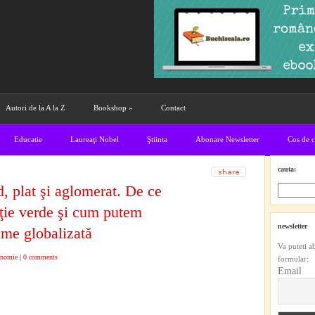
Autori de la A la Z
Bookshop
»
Contact
Educatie
Laureaţi Nobel
Ştiinta
Abonare Newsletter
Cos de 
cauta:
 plat şi aglomerat. De ce
ţie verde şi cum putem
newsletter
ume globalizată
Va puteti a
nomie
|
0 comments
formular:
Email