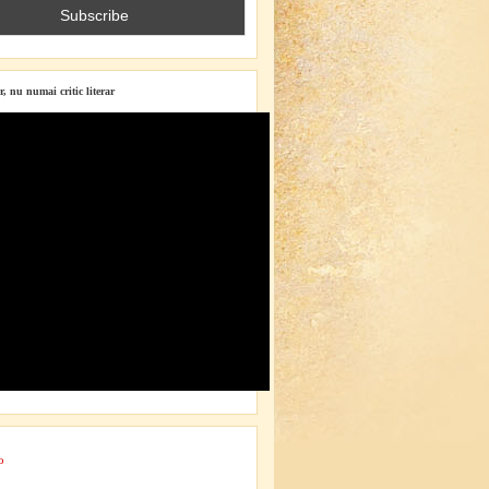
r, nu numai critic literar
o