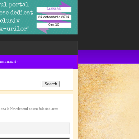
cumparaturi
»
bona la Newsletterul nostru folosind acest