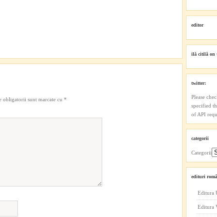
editor
ilă citilă on 
twitter:
Please chec
 obligatorii sunt marcate cu
*
specified t
of API reque
categorii
Categorii
edituri româ
Editura 
Editura