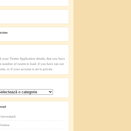
twitter
k your Twitter Application details, that you have
he number of tweets to load, if you have ran out
sts, or if your account is set to private
neşti
Universitară
 Vremea