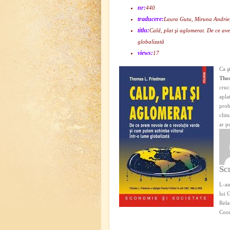
nr:
440
traducere:
Laura Gutu, Miruna Andrie
titlu:
Cald, plat şi aglomerat. De ce av
globalizată
views:
17
Ca ş
Tho
cruc
apla
prob
clim
ar p
Sc
L-au
lui 
Rela
Coo