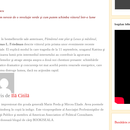
scu
em nevoie de o revoluţie verde şi cum putem schimba viitorul într-o lume
bogdan lefte
i în bestsellerurile sale anterioare,
Pământul este plat
şi
Lexus şi măslinul
,
mas L. Friedman
descrie viitorul prin prisma unor evenimente recente
iale. El explică modul în care tragedia de la 11 septembrie, uraganul Katrina şi
tizarea lumii prin intermediul internetului au contribuit la agravarea
lemelor şi atrage atenţia asupra a două noi chestiuni presante: schimbările
atice dramatice şi concurenţa tot mai acerbă pentru resursele energetice, care
utea distruge lumea, dacă nu acţionăm rapid.
ris de
Ilă Citilă
 impresionat din şcoala generală Marin Preda şi Mircea Eliade. Avea poemele
Ginsberg în copii la indigo. Este vicepreşedinte al Asociaţiei Profesioniştilor de
ţii Publice şi membru al American Association of Political Consultants.
rdonează blogul de cărţi BOOKISEALA.
Bunătărie.r