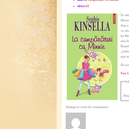
views:
65
În ult
Bloomw
deja a
cu eti
lui Be
mai dr
Brando
„fashi
mai mu
De ace
Fata 
Ord
Preţ
Adauga in cosul de cumparaturi.