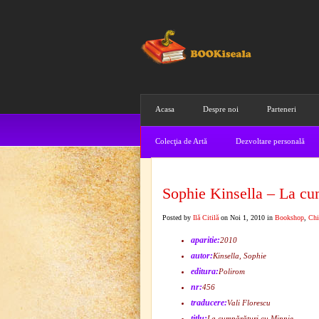
Acasa
Despre noi
Parteneri
Colecţia de Artă
Dezvoltare personală
Sophie Kinsella – La cu
Posted by
Ilă Citilă
on Noi 1, 2010 in
Bookshop
,
Chi
aparitie:
2010
autor:
Kinsella, Sophie
editura:
Polirom
nr:
456
traducere:
Vali Florescu
titlu:
La cumpărături cu Minnie