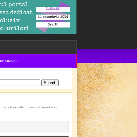
cumparaturi
»
bona la Newsletterul nostru folosind acest