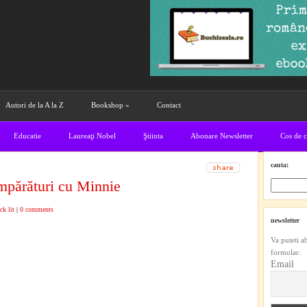
Autori de la A la Z
Bookshop
»
Contact
Educatie
Laureaţi Nobel
Ştiinta
Abonare Newsletter
Cos de 
cauta:
mpărături cu Minnie
ck lit
|
0 comments
newsletter
Va puteti a
formular:
Email