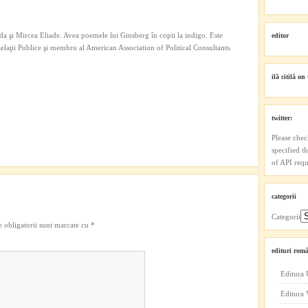
a şi Mircea Eliade. Avea poemele lui Ginsberg în copii la indigo. Este
editor
 Relaţii Publice şi membru al American Association of Political Consultants.
ilă citilă on 
twitter:
Please chec
specified t
of API reque
categorii
Categorii
 obligatorii sunt marcate cu
*
edituri româ
Editura 
Editura