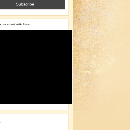
r, nu numai critic literar
o