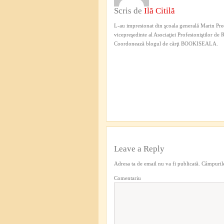
Scris de
Ilă Citilă
L-au impresionat din şcoala generală Marin Pred
vicepreşedinte al Asociaţiei Profesioniştilor de
Coordonează blogul de cărţi BOOKISEALA.
Leave a Reply
Adresa ta de email nu va fi publicată.
Câmpurile
Comentariu