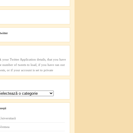
twitter
k your Twitter Application details, that you have
he number of tweets to load, if you have ran out
sts, or if your account is set to private
neşti
Universitară
 Vremea