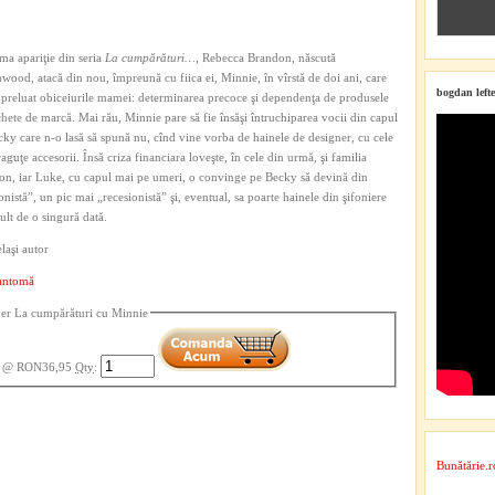
ima apariţie din seria
La cumpărături…
, Rebecca Brandon, născută
ood, atacă din nou, împreună cu fiica ei, Minnie, în vîrstă de doi ani, care
bogdan lefte
 preluat obiceiurile mamei: determinarea precoce şi dependenţa de produsele
chete de marcă. Mai rău, Minnie pare să fie însăşi întruchiparea vocii din capul
cky care n-o lasă să spună nu, cînd vine vorba de hainele de designer, cu cele
aguţe accesorii. Însă criza financiara loveşte, în cele din urmă, şi familia
n, iar Luke, cu capul mai pe umeri, o convinge pe Becky să devină din
onistă”, un pic mai „recesionistă” şi, eventual, sa poarte hainele din şifoniere
lt de o singură dată.
laşi autor
fantomă
er La cumpărături cu Minnie
@ RON36,95
Qty
:
Bunătărie.r