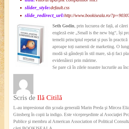
slider_style:
default.css
slide_redirect_url:
http://www.bookiseala.ro/?p=9030
Seth Godin
, prin lucrarea de față, al cărei
engleză este „Small is the new big“, își p
temelii principiul repetat și pus în practică
aproape toți oamenii de marketing. O lungă
modă să gândești în stil mare, să-ți faci pl
evidenâiezi prin mărime.
Se pare că în zilele noastre lucrurile au în
Scris de
Ilă Citilă
L-au impresionat din şcoala generală Marin Preda şi Mircea Eli
Ginsberg în copii la indigo. Este vicepreşedinte al Asociaţiei Pro
Publice şi membru al American Association of Political Consul
cărţi BOOKISEALA.