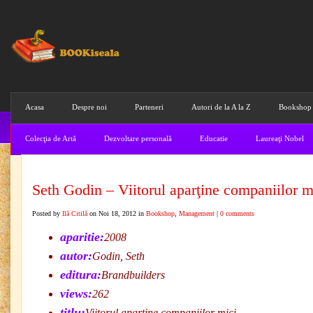
Acasa
Despre noi
Parteneri
Autori de la A la Z
Bookshop
Colecţia de Artă
Dezvoltare personală
Educatie
Laureaţi Nobel
Seth Godin – Viitorul aparţine companiilor m
Posted by
Ilă Citilă
on Noi 18, 2012 in
Bookshop
,
Management
|
0 comments
aparitie:
2008
autor:
Godin, Seth
editura:
Brandbuilders
views:
262
titlu:
Viitorul aparţine companiilor mici