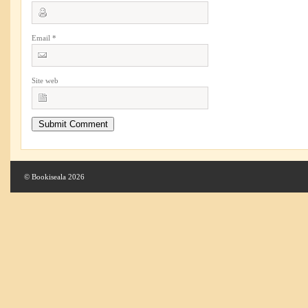
Email
*
Site web
© Bookiseala 2026