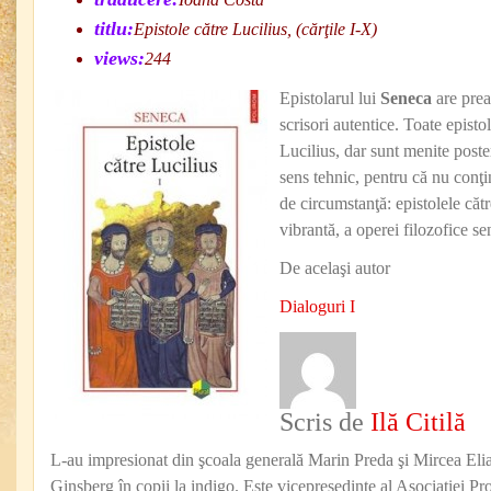
titlu:
Epistole către Lucilius, (cărţile I-X)
views:
244
Epistolarul lui
Seneca
are prea
scrisori autentice. Toate epistol
Lucilius, dar sunt menite posteri
sens tehnic, pentru că nu conţin
de circumstanţă: epistolele cătr
vibrantă, a operei filozofice s
De acelaşi autor
Dialoguri I
Scris de
Ilă Citilă
L-au impresionat din şcoala generală Marin Preda şi Mircea Eli
Ginsberg în copii la indigo. Este vicepreşedinte al Asociaţiei Pro