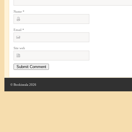
Nume
*
Email
*
Site web
© Bookiseala 2026