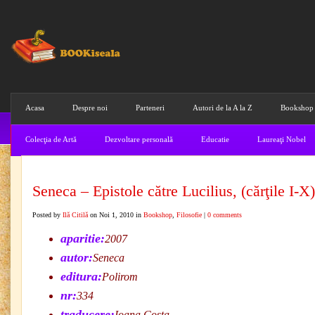
Acasa
Despre noi
Parteneri
Autori de la A la Z
Bookshop
Colecţia de Artă
Dezvoltare personală
Educatie
Laureaţi Nobel
Seneca – Epistole către Lucilius, (cărţile I-X)
Posted by
Ilă Citilă
on Noi 1, 2010 in
Bookshop
,
Filosofie
|
0 comments
aparitie:
2007
autor:
Seneca
editura:
Polirom
nr:
334
traducere:
Ioana Costa