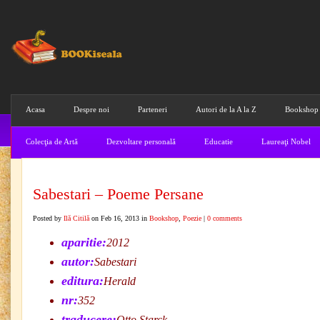
Acasa
Despre noi
Parteneri
Autori de la A la Z
Bookshop
Colecţia de Artă
Dezvoltare personală
Educatie
Laureaţi Nobel
Sabestari – Poeme Persane
Posted by
Ilă Citilă
on Feb 16, 2013 in
Bookshop
,
Poezie
|
0 comments
aparitie:
2012
autor:
Sabestari
editura:
Herald
nr:
352
traducere:
Otto Starck