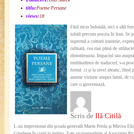
titlu:
Poeme Persane
views:
18
Fără nicio îndoială, nici o altă fo
iubită precum poezia în Iran. Se p
supremă a culturii iraniene, expre
rafinată, cea mai plină de strălucir
dintotdeauna. Impactul sau asupra l
multitudinea de traduceri, s-a pro
formă ci şi la nivel ideatic, fiind 
anume viziune asupra lumii, de cu
care o guvernează.
Scris de
Ilă Citilă
L-au impresionat din şcoala generală Marin Preda şi Mircea Eli
Ginsberg în copii la indigo. Este vicepreşedinte al Asociaţiei Pro