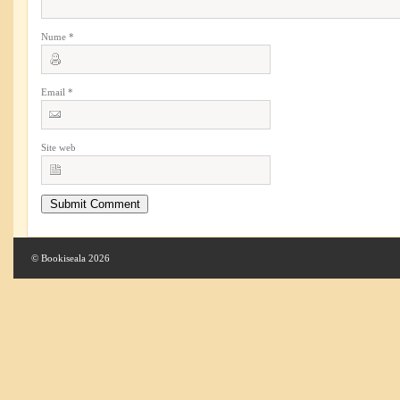
Nume
*
Email
*
Site web
© Bookiseala 2026