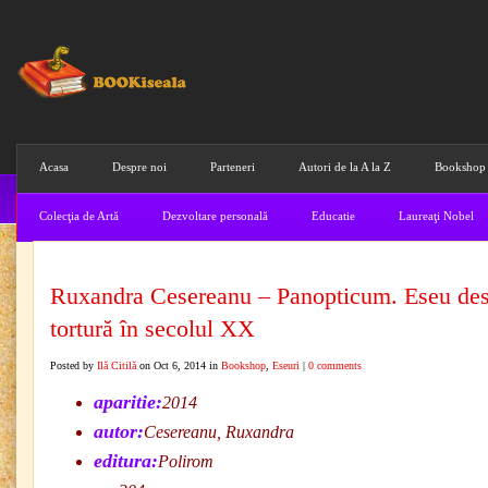
Acasa
Despre noi
Parteneri
Autori de la A la Z
Bookshop
Colecţia de Artă
Dezvoltare personală
Educatie
Laureaţi Nobel
Ruxandra Cesereanu – Panopticum. Eseu de
tortură în secolul XX
Posted by
Ilă Citilă
on Oct 6, 2014 in
Bookshop
,
Eseuri
|
0 comments
aparitie:
2014
autor:
Cesereanu, Ruxandra
editura:
Polirom