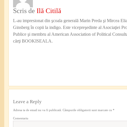
Scris de
Ilă Citilă
L-au impresionat din şcoala generală Marin Preda şi Mircea Eli
Ginsberg în copii la indigo. Este vicepreşedinte al Asociaţiei Pro
Publice şi membru al American Association of Political Consul
cărţi BOOKISEALA.
Leave a Reply
Adresa ta de email nu va fi publicată.
Câmpurile obligatorii sunt marcate cu
*
Comentariu