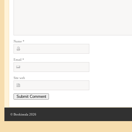
Nume
*
Email
*
Site web
© Bookiseala 2026