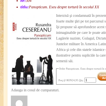
nr:
304
titlu:
Panopticum. Eseu despre tortură în secolul XX
Interzisă şi condamnată în prezent,
foarte multe ţări pe tot parcursul
îş
i propune să aprofundeze acest 
inimaginabile pe care le poate a
Lagărele naziste, Gulagul, Dictat
Juntelor militare în America Latină
Africa şi cele din statele islamic
ilustrative pentru supliciile la ca
semenii săi.
Order Panopticum. Eseu despre tortură în 
Preţ
@ RON24,95
Qty
:
Adauga in cosul de cumparaturi.