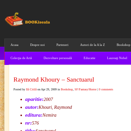
Acasa
Despre noi
Parteneri
Autori de la A la Z
Bookshop
Colecţia de Artă
Dezvoltare personală
Educatie
Laureaţi Nobel
Raymond Khoury – Sanctuarul
Posted by
Ilă Citilă
on Apr 29, 2009 in
Bookshop
,
SF/Fantasy/Horror
|
0 comments
aparitie:
2007
autor:
Khouri, Raymond
editura:
Nemira
nr:
576
titlu:
Sanctuarul