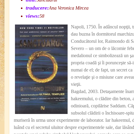
traducere:
Ana Veronica Mircea
views:
58
Napoli, 1750. În adâncul nopţii, tr
dau buzna în dormitorul marchizu
Conducătorul lor, Raimondo di Sa
Severo – un om de o lăcomie febri
medalionul ce simbolizează un şa
propria coadă şi îi porunceşte să-i
numai de el; de fapt, un secret ca
o revelaţie şi o misiune care aveau
vieţii.
Bagdad, 2003. Detaşamente înarm
hakeemului, o clădire din beton, a
odinioară, copilărise Saddam. Că
subsolul clădirii o închisoare-spita
muriseră în urma unor experimente de laborator. Iar hakeemul, do
luând cu el secretul uluitor despre experimentele sale, dar lăsând 