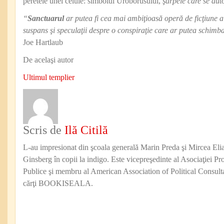
peretele unei celule: simbolul Uroborusului,
şarpele care se aut
“
Sanctuarul
ar putea fi cea mai ambiţioasă operă de ficţiune 
suspans şi speculaţii despre o conspiraţie care ar putea schim
Joe Hartlaub
De acelaşi autor
Ultimul templier
Scris de
Ilă Citilă
L-au impresionat din şcoala generală Marin Preda şi Mircea Eli
Ginsberg în copii la indigo. Este vicepreşedinte al Asociaţiei Pro
Publice şi membru al American Association of Political Consul
cărţi BOOKISEALA.