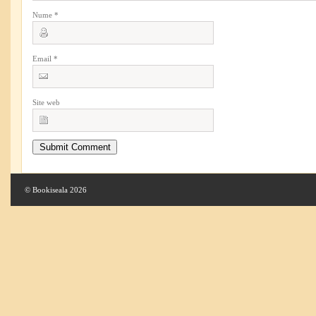
Nume
*
Email
*
Site web
© Bookiseala 2026