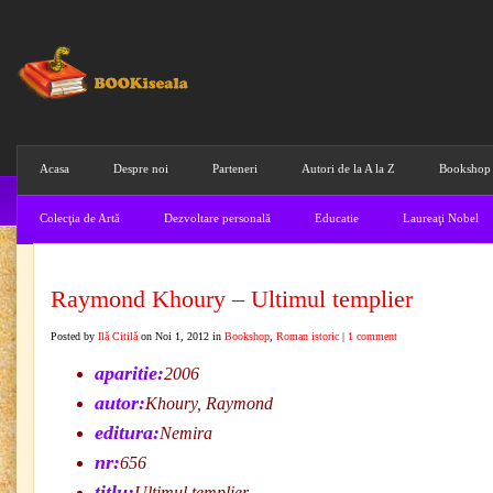
Acasa
Despre noi
Parteneri
Autori de la A la Z
Bookshop
Colecţia de Artă
Dezvoltare personală
Educatie
Laureaţi Nobel
Raymond Khoury – Ultimul templier
Posted by
Ilă Citilă
on Noi 1, 2012 in
Bookshop
,
Roman istoric
|
1 comment
aparitie:
2006
autor:
Khoury, Raymond
editura:
Nemira
nr:
656
titlu:
Ultimul templier