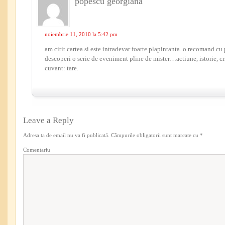
popescu georgiana
noiembrie 11, 2010 la 5:42 pm
am citit cartea si este intradevar foarte plapintanta. o recomand cu
descoperi o serie de eveniment pline de mister…actiune, istorie, cri
cuvant: tare.
Leave a Reply
Adresa ta de email nu va fi publicată.
Câmpurile obligatorii sunt marcate cu
*
Comentariu