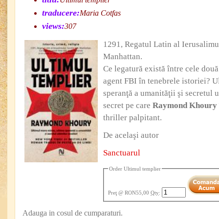
traducere:
Maria Cotfas
views:
307
1291, Regatul Latin al Ierusalimu
Manhattan.
Ce legatură există între cele dou
agent FBI în tenebrele istoriei? U
speranţă a umanităţii şi secretul 
secret pe care
Raymond Khoury
thriller palpitant.
De acelaşi autor
Sanctuarul
Order Ultimul templier
Preţ
@ RON55,00
Qty
:
Adauga in cosul de cumparaturi.