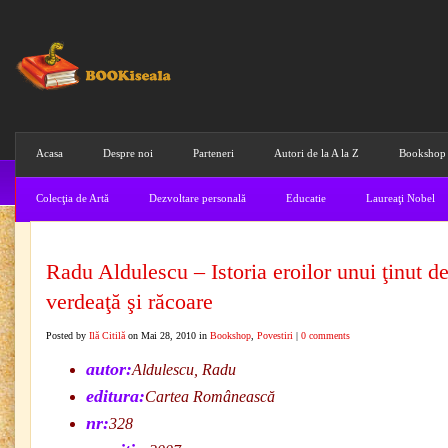
Acasa
Despre noi
Parteneri
Autori de la A la Z
Bookshop
Colecţia de Artă
Dezvoltare personală
Educatie
Laureaţi Nobel
Radu Aldulescu – Istoria eroilor unui ţinut d
verdeaţă şi răcoare
Posted by
Ilă Citilă
on Mai 28, 2010 in
Bookshop
,
Povestiri
|
0 comments
autor:
Aldulescu, Radu
editura:
Cartea Românească
nr:
328