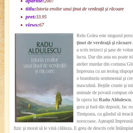
aparitie:
2007
titlu:
Istoria eroilor unui ţinut de verdeaţă şi răcoare
pret:
33.95
views:
67
Relu Golea este singurul pers
ţinut de verdeaţă şi răcoare
a scris treizeci şi şase de volu
lucra. Dar din asta nu poate tr
atelier murdar din comuna Gli
împreuna cu un teolog răspopit
o bramburiu sentimental şi creo
masculină. Beţiile crunte şi mi
animale de povară compun obişn
în opera lui
Radu Aldulescu
.
grea şi fură din depozit, fac ro
Timişoara, cu gândul să treacă
norocoase. Aşteaptă împreună 
fizic şi moral să le vină călăuza. E greu de descris cele întâmpl