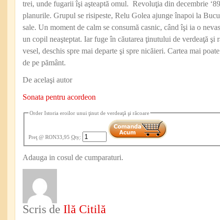
trei, unde fugarii îşi aşteaptă omul. Revoluţia din decembrie ‘89
planurile. Grupul se risipeste, Relu Golea ajunge înapoi la Bucur
sale. Un moment de calm se consumă casnic, când îşi ia o nevast
un copil neaşteptat. Iar fuge în căutarea ţinutului de verdeaţă şi r
vesel, deschis spre mai departe şi spre nicăieri. Cartea mai poate
de pe pământ.
De acelaşi autor
Sonata pentru acordeon
Order Istoria eroilor unui ţinut de verdeaţă şi răcoare
Preţ
@ RON33,95
Qty
:
Adauga in cosul de cumparaturi.
Scris de
Ilă Citilă