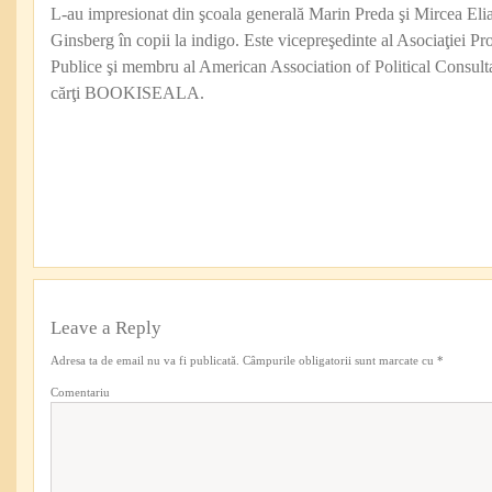
L-au impresionat din şcoala generală Marin Preda şi Mircea Eli
Ginsberg în copii la indigo. Este vicepreşedinte al Asociaţiei Pro
Publice şi membru al American Association of Political Consul
cărţi BOOKISEALA.
Leave a Reply
Adresa ta de email nu va fi publicată.
Câmpurile obligatorii sunt marcate cu
*
Comentariu