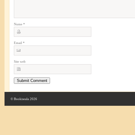
Nume
*
Email
*
Site web
© Bookiseala 2026