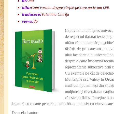
nr:
240
titlu:
Cum vorbim despre cărţile pe care nu le-am citit
traducere:
Valentina Chiriţa
views:
86
Captivi ai unui înţeles univoc, t
de respectul datorat textelor şi 
uităm că nu doar cărţile „citite”
răsfoit, despre care am auzit v
uitat fac parte din universul nos
despre o carte înseamnă tocmai
reprezentările subiective prin
Cu exemple pe cât de delectabile
Montaigne sau Valery la
Osca
arată cum putem ieşi din situaţi
mulţimea şi diversitatea cărţilo
că este posibil sa întreţinem o
legatură cu o carte pe care nu am citit-o, inclusiv cu cineva care n
De acelaşi autor