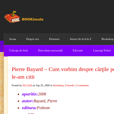
Acasa
Despre noi
Parteneri
Autori de la A la Z
Bookshop
Colecţia de Artă
Dezvoltare personală
Educatie
Laureaţi Nobel
Pierre Bayard – Cum vorbim despre cărţile p
le-am citit
Posted by
Ilă Citilă
on Sep 29, 2009 in
Bookshop
,
Filosofie
|
0 comments
aparitie:
2008
autor:
Bayard, Pierre
editura:
Polirom