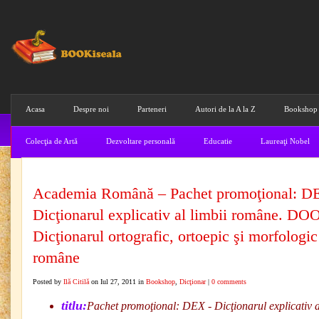
Acasa
Despre noi
Parteneri
Autori de la A la Z
Bookshop
Colecţia de Artă
Dezvoltare personală
Educatie
Laureaţi Nobel
Academia Română – Pachet promoţional: D
Dicţionarul explicativ al limbii române. D
Dicţionarul ortografic, ortoepic şi morfologic
române
Posted by
Ilă Citilă
on Iul 27, 2011 in
Bookshop
,
Dicţionar
|
0 comments
titlu:
Pachet promoţional: DEX - Dicţionarul explicativ