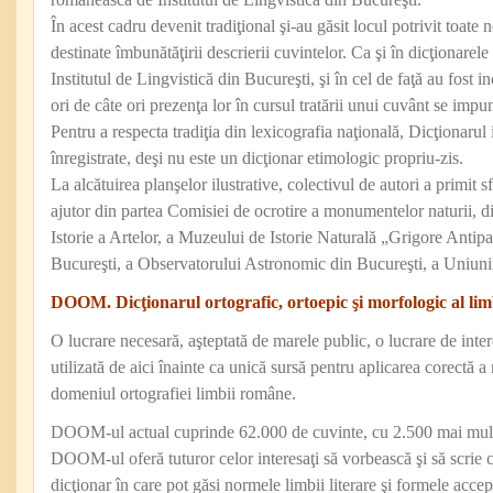
În acest cadru devenit tradiţional şi-au găsit locul potrivit toate n
destinate îmbunătăţirii descrierii cuvintelor. Ca şi în dicţionarele
Institutul de Lingvistică din Bucureşti, şi în cel de faţă au fost in
ori de câte ori prezenţa lor în cursul tratării unui cuvânt se impu
Pentru a respecta tradiţia din lexicografia naţională, Dicţionarul 
înregistrate, deşi nu este un dicţionar etimologic propriu-zis.
La alcătuirea planşelor ilustrative, colectivul de autori a primit sf
ajutor din partea Comisiei de ocrotire a monumentelor naturii, di
Istorie a Artelor, a Muzeului de Istorie Naturală „Grigore Antip
Bucureşti, a Observatorului Astronomic din Bucureşti, a Uniunii 
DOOM. Dicţionarul ortografic, ortoepic şi morfologic al li
O lucrare necesară, aşteptată de marele public, o lucrare de intere
utilizată de aici înainte ca unică sursă pentru aplicarea corectă
domeniul ortografiei limbii române.
DOOM-ul actual cuprinde 62.000 de cuvinte, cu 2.500 mai mult 
DOOM-ul oferă tuturor celor interesaţi să vorbească şi să scrie
dicţionar în care pot găsi normele limbii literare şi formele accep