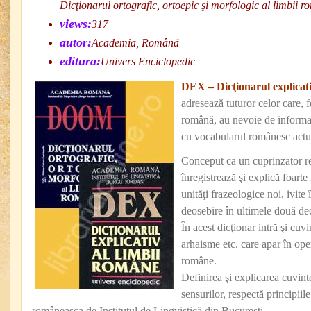
Dicţionarul ortografic, ortoepic şi morfologic al limbii 
views:
317
autor:
Academia, Română
editura:
Univers Enciclopedic
DEX – Dicţionarul explicati
adresează tuturor celor care, 
română, au nevoie de informaţi
cu vocabularul românesc actu
Conceput ca un cuprinzator re
înregistrează şi explică foarte
unităţi frazeologice noi, ivite
deosebire în ultimele două dec
În acest dicţionar intră şi cuv
arhaisme etc. care apar în opere
române.
Definirea şi explicarea cuvinte
sensurilor, respectă principiil
româneasca de Institutul de Lingvistică din Bucureşti.