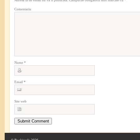
Adresa ta de email nu va fi publicată.
Câmpurile obligatorii sunt marcate cu
*
Comentariu
Nume
*
Email
*
Site web