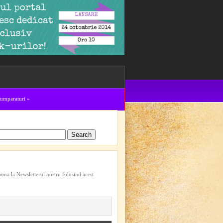
cumparaturi
»
bona la Newsletterul nostru folosind acest