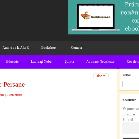
Autori de la A la Z
Bookshop
»
Contact
Educatie
Laureaţi Nobel
Ştiinta
Abonare Newsletter
Cos de 
cauta:
 Persane
ezie
|
0 comments
newsletter
Va puteti a
formular:
Email