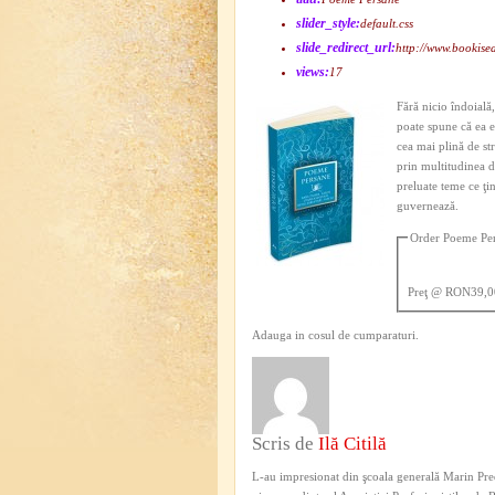
slider_style:
default.css
slide_redirect_url:
http://www.bookis
views:
17
Fără nicio îndoială
poate spune că ea es
cea mai plină de st
prin multitudinea d
preluate teme ce ţi
guvernează.
Order Poeme Pe
Preţ
@ RON39,0
Adauga in cosul de cumparaturi.
Scris de
Ilă Citilă
L-au impresionat din şcoala generală Marin Pred