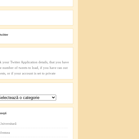
twitter
k your Twitter Application details, that you have
he number of tweets to load, if you have ran out
sts, or if your account is set to private
neşti
Universitară
 Vremea