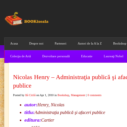
Acasa
Despre noi
Parteneri
Autori de la A la Z
Bookshop
Colecţia de Artă
Dezvoltare personală
Educatie
Laureaţi Nobel
Nicolas Henry – Administraţia publică şi afa
publice
Posted by
Ilă Citilă
on Apr 1, 2010 in
Bookshop
,
Management
|
0 comments
autor:
Henry, Nicolas
titlu:
Administraţia publică şi afaceri publice
editura:
Cartier