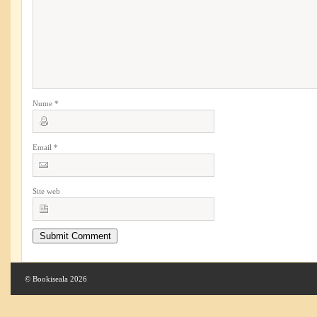
Nume
*
Email
*
Site web
© Bookiseala 2026