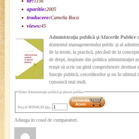
nr:
1156
aparitie:
2005
traducere:
Camelia Boca
views:
45
Administraţia publică şi Afacerile Publice
e
domeniul managementului public şi al administr
de la teorie, la practică, plecând de la concept
de drept, inspirate din politica administraţiei 
reuşit să scrie un ghid comprehensiv destinat st
funcţie publică, cercetătorilor şi nu în ultimul 
cunoască mai mult.
Order Administraţia publică şi afaceri publice
Preţ
@ RON40,00
Qty
:
Adauga in cosul de cumparaturi.